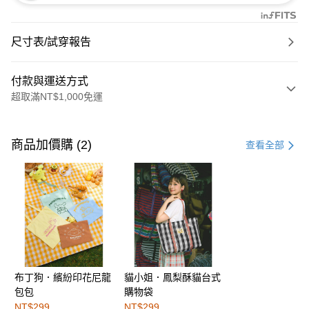
尺寸表/試穿報告
付款與運送方式
超取滿NT$1,000免運
付款方式
信用卡一次付款
商品加價購 (2)
查看全部
購物金
超商取貨付款
LINE Pay
街口支付
布丁狗．繽紛印花尼龍
貓小姐．鳳梨酥貓台式
運送方式
包包
購物袋
全家取貨付款
NT$299
NT$299