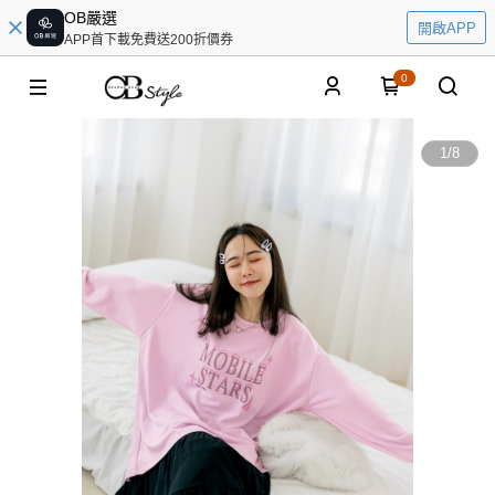
OB嚴選
開啟APP
APP首下載免費送200折價券
0
1
/
8