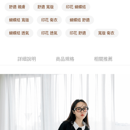
每筆NT$60，滿NT$1,000(含以上)免運費
舒適 親膚
舒適 寬版
印花 蝴蝶結
海外配送-港/澳/新/馬/泰國專屬
查看運費
蝴蝶結 寬版
印花 衛衣
蝴蝶結 舒適
海外配送-其他亞洲地區
查看運費
蝴蝶結 透氣
印花 透氣
印花 舒適
寬版 衛衣
海外配送-歐美地區
查看運費
詳細說明
商品規格
相關推薦