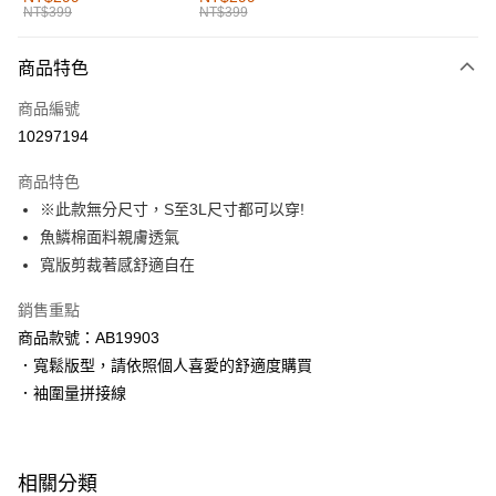
NT$399
NT$399
每筆NT$60，滿NT$1,000(含以上)免運費
付款後全家取貨
商品特色
每筆NT$60，滿NT$1,000(含以上)免運費
商品編號
萊爾富取貨付款
10297194
每筆NT$60，滿NT$1,000(含以上)免運費
商品特色
付款後萊爾富取貨
※此款無分尺寸，S至3L尺寸都可以穿!
每筆NT$60，滿NT$1,000(含以上)免運費
魚鱗棉面料親膚透氣
寬版剪裁著感舒適自在
7-11取貨付款
每筆NT$60，滿NT$1,000(含以上)免運費
銷售重點
商品款號：AB19903
付款後7-11取貨
．寬鬆版型，請依照個人喜愛的舒適度購買
每筆NT$60，滿NT$1,000(含以上)免運費
．袖圍量拼接線
宅配
每筆NT$120，滿NT$1,000(含以上)免運費
相關分類
付款後門市自取