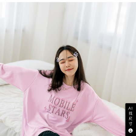
AI
找
尺
寸