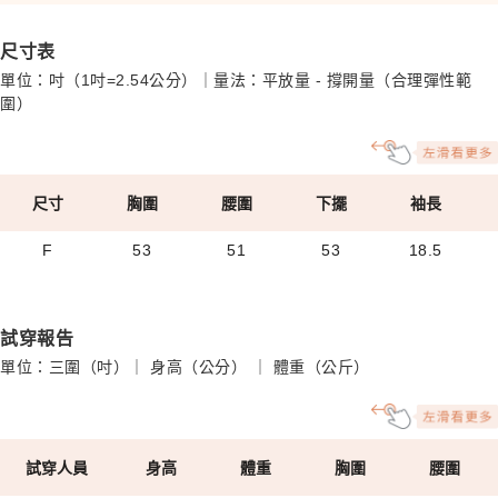
尺寸表
單位：吋（1吋=2.54公分）｜量法：平放量 - 撐開量（合理彈性範
圍）
尺寸
胸圍
腰圍
下擺
袖長
F
53
51
53
18.5
試穿報告
單位：三圍（吋）｜ 身高（公分） ｜ 體重（公斤）
試穿人員
身高
體重
胸圍
腰圍