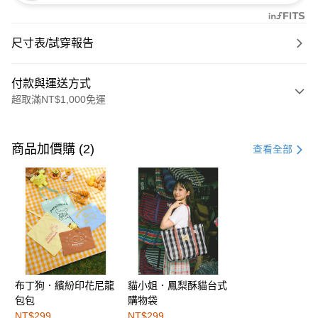
尺寸表/試穿報告
付款與運送方式
超取滿NT$1,000免運
付款方式
信用卡一次付款
商品加價購 (2)
查看全部
購物金
超商取貨付款
LINE Pay
街口支付
布丁狗．繽紛印花尼龍
貓小姐．鳳梨酥貓台式
運送方式
包包
購物袋
全家取貨付款
NT$299
NT$299