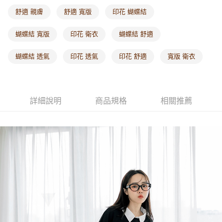
每筆NT$60，滿NT$1,000(含以上)免運費
舒適 親膚
舒適 寬版
印花 蝴蝶結
海外配送-港/澳/新/馬/泰國專屬
查看運費
蝴蝶結 寬版
印花 衛衣
蝴蝶結 舒適
海外配送-其他亞洲地區
查看運費
蝴蝶結 透氣
印花 透氣
印花 舒適
寬版 衛衣
海外配送-歐美地區
查看運費
詳細說明
商品規格
相關推薦