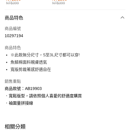
NT$399
NT$399
每筆NT$60，滿NT$1,000(含以上)免運費
付款後全家取貨
商品特色
每筆NT$60，滿NT$1,000(含以上)免運費
商品編號
萊爾富取貨付款
10297194
每筆NT$60，滿NT$1,000(含以上)免運費
商品特色
付款後萊爾富取貨
※此款無分尺寸，S至3L尺寸都可以穿!
每筆NT$60，滿NT$1,000(含以上)免運費
魚鱗棉面料親膚透氣
寬版剪裁著感舒適自在
7-11取貨付款
每筆NT$60，滿NT$1,000(含以上)免運費
銷售重點
商品款號：AB19903
付款後7-11取貨
．寬鬆版型，請依照個人喜愛的舒適度購買
每筆NT$60，滿NT$1,000(含以上)免運費
．袖圍量拼接線
宅配
每筆NT$120，滿NT$1,000(含以上)免運費
相關分類
付款後門市自取