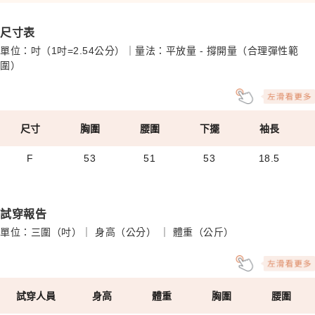
尺寸表
單位：吋（1吋=2.54公分）｜量法：平放量 - 撐開量（合理彈性範
圍）
尺寸
胸圍
腰圍
下擺
袖長
F
53
51
53
18.5
試穿報告
單位：三圍（吋）｜ 身高（公分） ｜ 體重（公斤）
試穿人員
身高
體重
胸圍
腰圍