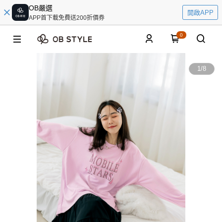
OB嚴選
開啟APP
APP首下載免費送200折價券
0
1
/
8