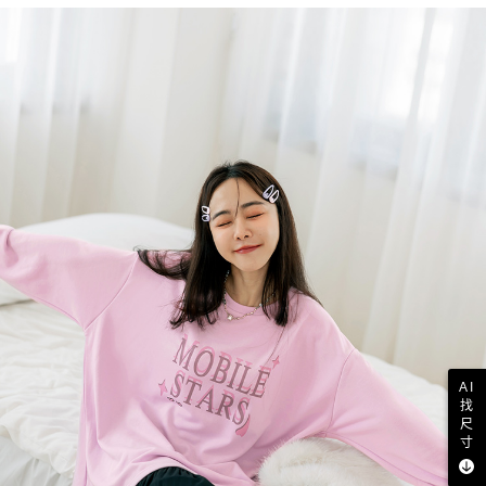
AI
找
尺
寸