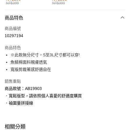
NT$399
NT$399
每筆NT$60，滿NT$1,000(含以上)免運費
付款後全家取貨
商品特色
每筆NT$60，滿NT$1,000(含以上)免運費
商品編號
萊爾富取貨付款
10297194
每筆NT$60，滿NT$1,000(含以上)免運費
商品特色
付款後萊爾富取貨
※此款無分尺寸，S至3L尺寸都可以穿!
每筆NT$60，滿NT$1,000(含以上)免運費
魚鱗棉面料親膚透氣
寬版剪裁著感舒適自在
7-11取貨付款
每筆NT$60，滿NT$1,000(含以上)免運費
銷售重點
商品款號：AB19903
付款後7-11取貨
．寬鬆版型，請依照個人喜愛的舒適度購買
每筆NT$60，滿NT$1,000(含以上)免運費
．袖圍量拼接線
宅配
每筆NT$120，滿NT$1,000(含以上)免運費
相關分類
付款後門市自取