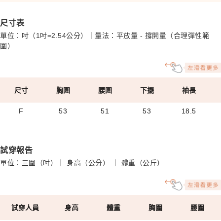
尺寸表
單位：吋（1吋=2.54公分）｜量法：平放量 - 撐開量（合理彈性範
圍）
尺寸
胸圍
腰圍
下擺
袖長
F
53
51
53
18.5
試穿報告
單位：三圍（吋）｜ 身高（公分） ｜ 體重（公斤）
試穿人員
身高
體重
胸圍
腰圍