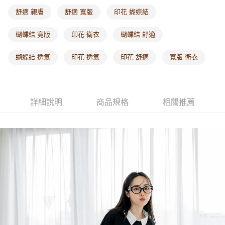
每筆NT$60，滿NT$1,000(含以上)免運費
舒適 親膚
舒適 寬版
印花 蝴蝶結
海外配送-港/澳/新/馬/泰國專屬
查看運費
蝴蝶結 寬版
印花 衛衣
蝴蝶結 舒適
海外配送-其他亞洲地區
查看運費
蝴蝶結 透氣
印花 透氣
印花 舒適
寬版 衛衣
海外配送-歐美地區
查看運費
詳細說明
商品規格
相關推薦