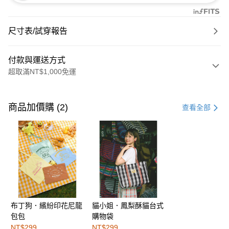
尺寸表/試穿報告
付款與運送方式
超取滿NT$1,000免運
付款方式
信用卡一次付款
商品加價購 (2)
查看全部
購物金
超商取貨付款
LINE Pay
街口支付
布丁狗．繽紛印花尼龍
貓小姐．鳳梨酥貓台式
運送方式
包包
購物袋
全家取貨付款
NT$299
NT$299