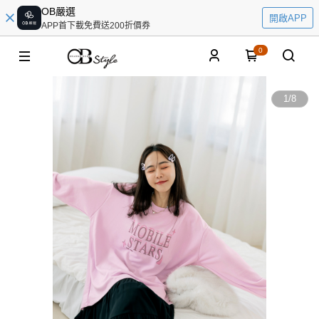
OB嚴選
開啟APP
APP首下載免費送200折價券
0
1
/
8