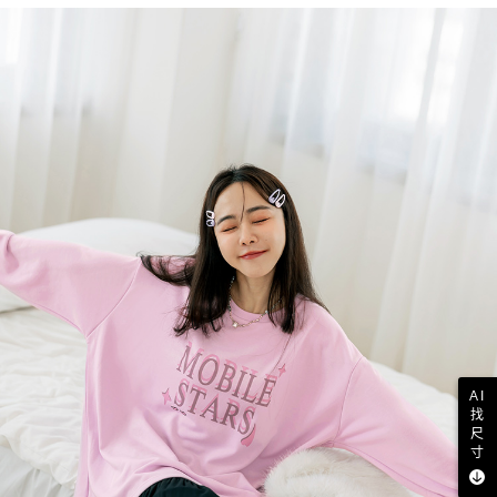
AI
找
尺
寸