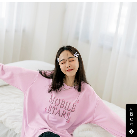
AI
找
尺
寸