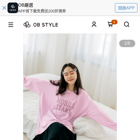
OB嚴選
開啟APP
APP首下載免費送200折價券
0
1
/
8