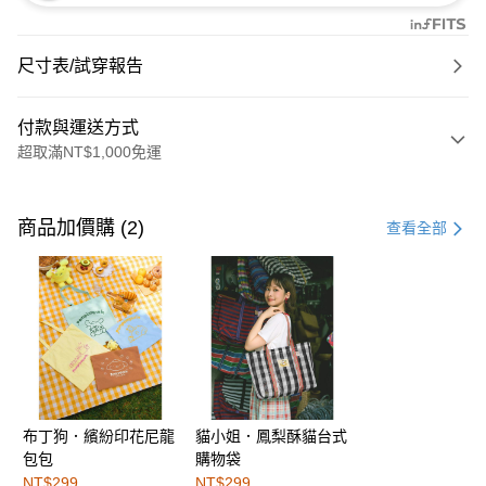
尺寸表/試穿報告
付款與運送方式
超取滿NT$1,000免運
付款方式
信用卡一次付款
商品加價購 (2)
查看全部
購物金
超商取貨付款
LINE Pay
街口支付
布丁狗．繽紛印花尼龍
貓小姐．鳳梨酥貓台式
運送方式
包包
購物袋
全家取貨付款
NT$299
NT$299