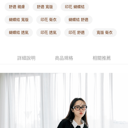
每筆NT$60，滿NT$1,000(含以上)免運費
舒適 親膚
舒適 寬版
印花 蝴蝶結
海外配送-港/澳/新/馬/泰國專屬
查看運費
蝴蝶結 寬版
印花 衛衣
蝴蝶結 舒適
海外配送-其他亞洲地區
查看運費
蝴蝶結 透氣
印花 透氣
印花 舒適
寬版 衛衣
海外配送-歐美地區
查看運費
詳細說明
商品規格
相關推薦