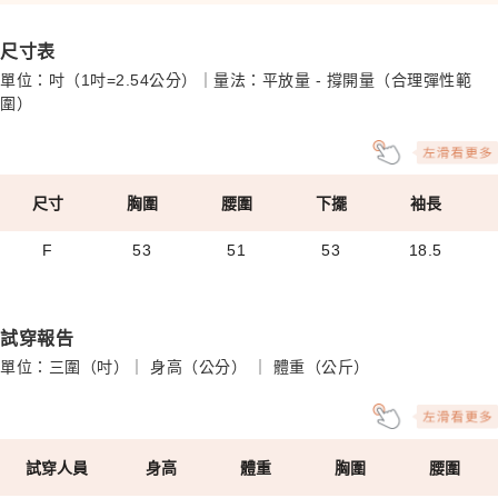
尺寸表
單位：吋（1吋=2.54公分）｜量法：平放量 - 撐開量（合理彈性範
圍）
尺寸
胸圍
腰圍
下擺
袖長
F
53
51
53
18.5
試穿報告
單位：三圍（吋）｜ 身高（公分） ｜ 體重（公斤）
試穿人員
身高
體重
胸圍
腰圍