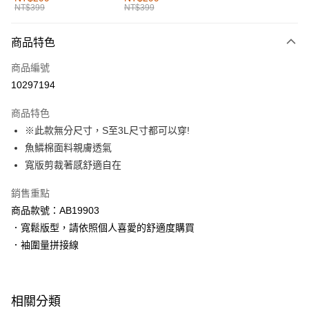
NT$399
NT$399
每筆NT$60，滿NT$1,000(含以上)免運費
付款後全家取貨
商品特色
每筆NT$60，滿NT$1,000(含以上)免運費
商品編號
萊爾富取貨付款
10297194
每筆NT$60，滿NT$1,000(含以上)免運費
商品特色
付款後萊爾富取貨
※此款無分尺寸，S至3L尺寸都可以穿!
每筆NT$60，滿NT$1,000(含以上)免運費
魚鱗棉面料親膚透氣
寬版剪裁著感舒適自在
7-11取貨付款
每筆NT$60，滿NT$1,000(含以上)免運費
銷售重點
商品款號：AB19903
付款後7-11取貨
．寬鬆版型，請依照個人喜愛的舒適度購買
每筆NT$60，滿NT$1,000(含以上)免運費
．袖圍量拼接線
宅配
每筆NT$120，滿NT$1,000(含以上)免運費
相關分類
付款後門市自取