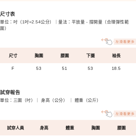
尺寸表
單位：吋（1吋=2.54公分）｜量法：平放量 - 撐開量（合理彈性範
圍）
尺寸
胸圍
腰圍
下擺
袖長
F
53
51
53
18.5
試穿報告
單位：三圍（吋）｜ 身高（公分） ｜ 體重（公斤）
試穿人員
身高
體重
胸圍
腰圍