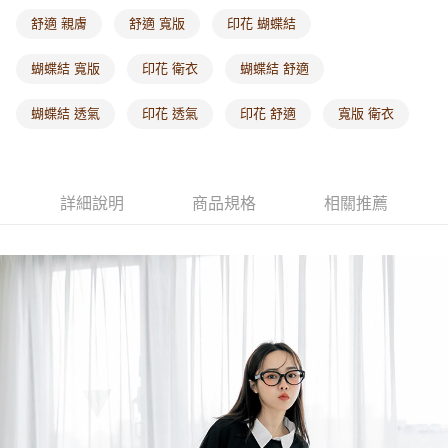
每筆NT$60，滿NT$1,000(含以上)免運費
舒適 親膚
舒適 寬版
印花 蝴蝶結
海外配送-港/澳/新/馬/泰國專屬
查看運費
蝴蝶結 寬版
印花 衛衣
蝴蝶結 舒適
海外配送-其他亞洲地區
查看運費
蝴蝶結 透氣
印花 透氣
印花 舒適
寬版 衛衣
海外配送-歐美地區
查看運費
詳細說明
商品規格
相關推薦