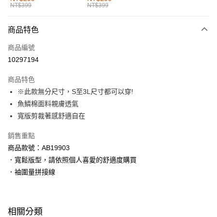
NT$399
NT$399
每筆NT$60，滿NT$1,000(含以上)免運費
付款後全家取貨
商品特色
每筆NT$60，滿NT$1,000(含以上)免運費
商品編號
萊爾富取貨付款
10297194
每筆NT$60，滿NT$1,000(含以上)免運費
商品特色
付款後萊爾富取貨
※此款無分尺寸，S至3L尺寸都可以穿!
每筆NT$60，滿NT$1,000(含以上)免運費
魚鱗棉面料親膚透氣
寬版剪裁著感舒適自在
7-11取貨付款
每筆NT$60，滿NT$1,000(含以上)免運費
銷售重點
商品款號：AB19903
付款後7-11取貨
．寬鬆版型，請依照個人喜愛的舒適度購買
每筆NT$60，滿NT$1,000(含以上)免運費
．袖圍量拼接線
宅配
每筆NT$120，滿NT$1,000(含以上)免運費
相關分類
付款後門市自取