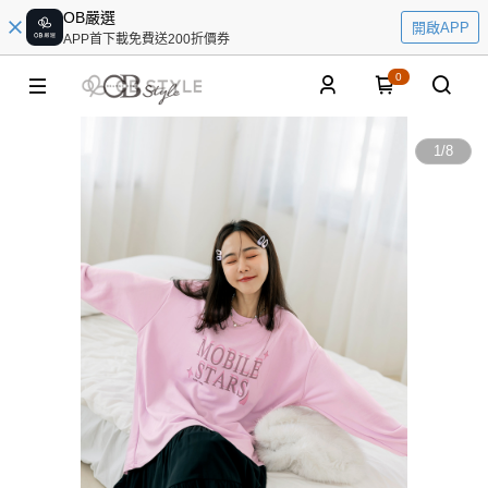
OB嚴選
開啟APP
APP首下載免費送200折價券
0
1
/
8