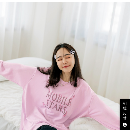
AI
找
尺
寸