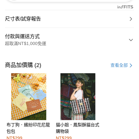
尺寸表/試穿報告
付款與運送方式
超取滿NT$1,000免運
付款方式
信用卡一次付款
商品加價購 (2)
查看全部
購物金
超商取貨付款
LINE Pay
街口支付
布丁狗．繽紛印花尼龍
貓小姐．鳳梨酥貓台式
運送方式
包包
購物袋
全家取貨付款
NT$299
NT$299