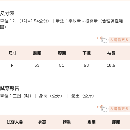
尺寸表
單位：吋（1吋=2.54公分）｜量法：平放量 - 撐開量（合理彈性範
圍）
尺寸
胸圍
腰圍
下擺
袖長
F
53
51
53
18.5
試穿報告
單位：三圍（吋）｜ 身高（公分） ｜ 體重（公斤）
試穿人員
身高
體重
胸圍
腰圍