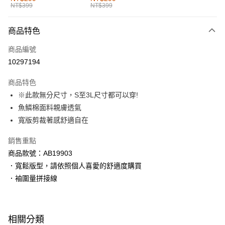
NT$399
NT$399
每筆NT$60，滿NT$1,000(含以上)免運費
付款後全家取貨
商品特色
每筆NT$60，滿NT$1,000(含以上)免運費
商品編號
萊爾富取貨付款
10297194
每筆NT$60，滿NT$1,000(含以上)免運費
商品特色
付款後萊爾富取貨
※此款無分尺寸，S至3L尺寸都可以穿!
每筆NT$60，滿NT$1,000(含以上)免運費
魚鱗棉面料親膚透氣
寬版剪裁著感舒適自在
7-11取貨付款
每筆NT$60，滿NT$1,000(含以上)免運費
銷售重點
商品款號：AB19903
付款後7-11取貨
．寬鬆版型，請依照個人喜愛的舒適度購買
每筆NT$60，滿NT$1,000(含以上)免運費
．袖圍量拼接線
宅配
每筆NT$120，滿NT$1,000(含以上)免運費
相關分類
付款後門市自取