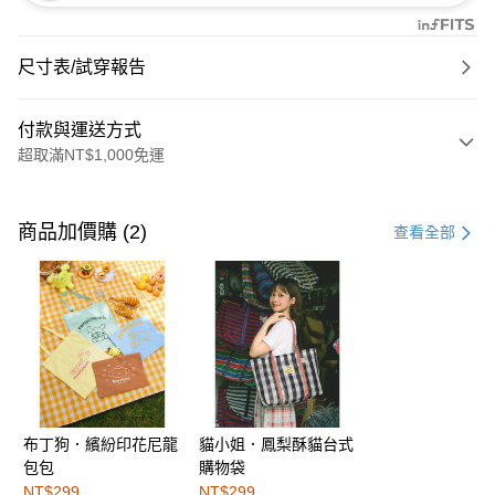
尺寸表/試穿報告
付款與運送方式
超取滿NT$1,000免運
付款方式
信用卡一次付款
商品加價購 (2)
查看全部
購物金
超商取貨付款
LINE Pay
街口支付
布丁狗．繽紛印花尼龍
貓小姐．鳳梨酥貓台式
運送方式
包包
購物袋
全家取貨付款
NT$299
NT$299