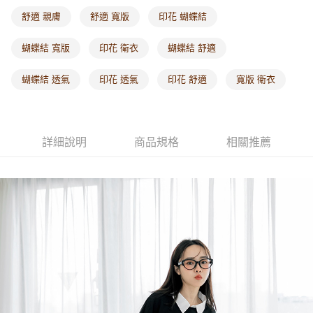
每筆NT$60，滿NT$1,000(含以上)免運費
舒適 親膚
舒適 寬版
印花 蝴蝶結
海外配送-港/澳/新/馬/泰國專屬
查看運費
蝴蝶結 寬版
印花 衛衣
蝴蝶結 舒適
海外配送-其他亞洲地區
查看運費
蝴蝶結 透氣
印花 透氣
印花 舒適
寬版 衛衣
海外配送-歐美地區
查看運費
詳細說明
商品規格
相關推薦