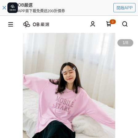
OB嚴選
開啟APP
APP首下載免費送200折價券
0
1
/
8