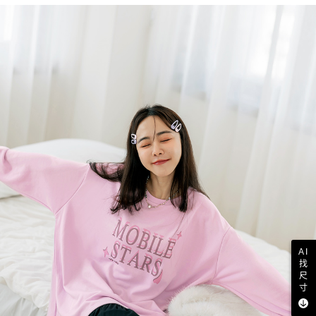
AI
找
尺
寸