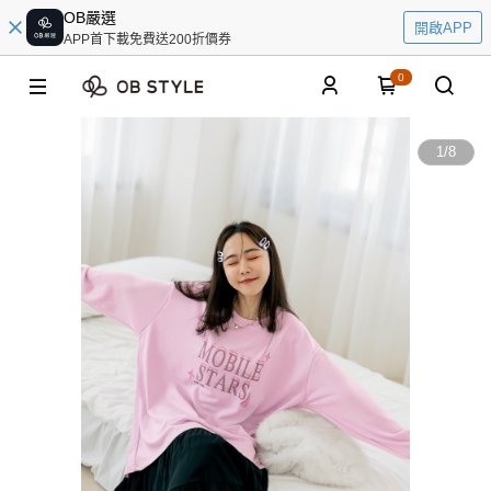
OB嚴選
開啟APP
APP首下載免費送200折價券
0
1
/
8