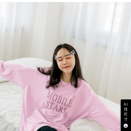
AI
找
尺
寸