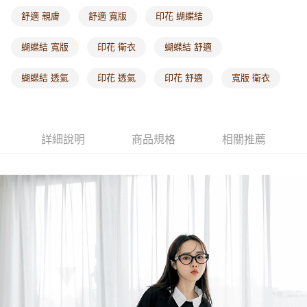
每筆NT$60，滿NT$1,000(含以上)免運費
舒適 親膚
舒適 寬版
印花 蝴蝶結
海外配送-港/澳/新/馬/泰國專屬
查看運費
蝴蝶結 寬版
印花 衛衣
蝴蝶結 舒適
海外配送-其他亞洲地區
查看運費
蝴蝶結 透氣
印花 透氣
印花 舒適
寬版 衛衣
海外配送-歐美地區
查看運費
詳細說明
商品規格
相關推薦