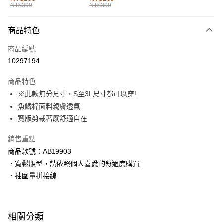
NT$399
NT$399
每筆NT$60，滿NT$1,000(含以上)免運費
付款後全家取貨
商品特色
每筆NT$60，滿NT$1,000(含以上)免運費
商品編號
萊爾富取貨付款
10297194
每筆NT$60，滿NT$1,000(含以上)免運費
商品特色
付款後萊爾富取貨
※此款無分尺寸，S至3L尺寸都可以穿!
每筆NT$60，滿NT$1,000(含以上)免運費
魚鱗棉面料親膚透氣
寬版剪裁著感舒適自在
7-11取貨付款
每筆NT$60，滿NT$1,000(含以上)免運費
銷售重點
商品款號：AB19903
付款後7-11取貨
．寬鬆版型，請依照個人喜愛的舒適度購買
每筆NT$60，滿NT$1,000(含以上)免運費
．袖圍量拼接線
宅配
每筆NT$120，滿NT$1,000(含以上)免運費
相關分類
付款後門市自取