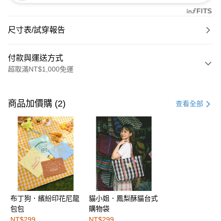
尺寸表/試穿報告
付款與運送方式
超取滿NT$1,000免運
付款方式
信用卡一次付款
商品加價購 (2)
查看全部
購物金
超商取貨付款
LINE Pay
街口支付
布丁狗．繽紛印花尼龍
貓小姐．鳳梨酥貓台式
運送方式
包包
購物袋
全家取貨付款
NT$299
NT$299