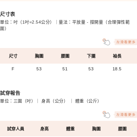
尺寸表
單位：吋（1吋=2.54公分）｜量法：平放量 - 撐開量（合理彈性範
圍）
尺寸
胸圍
腰圍
下擺
袖長
F
53
51
53
18.5
試穿報告
單位：三圍（吋）｜ 身高（公分） ｜ 體重（公斤）
試穿人員
身高
體重
胸圍
腰圍