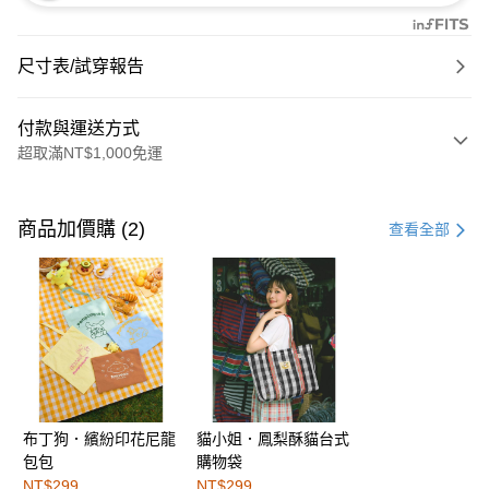
尺寸表/試穿報告
付款與運送方式
超取滿NT$1,000免運
付款方式
信用卡一次付款
商品加價購 (2)
查看全部
購物金
超商取貨付款
LINE Pay
街口支付
布丁狗．繽紛印花尼龍
貓小姐．鳳梨酥貓台式
運送方式
包包
購物袋
全家取貨付款
NT$299
NT$299