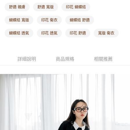
每筆NT$60，滿NT$1,000(含以上)免運費
舒適 親膚
舒適 寬版
印花 蝴蝶結
海外配送-港/澳/新/馬/泰國專屬
查看運費
蝴蝶結 寬版
印花 衛衣
蝴蝶結 舒適
海外配送-其他亞洲地區
查看運費
蝴蝶結 透氣
印花 透氣
印花 舒適
寬版 衛衣
海外配送-歐美地區
查看運費
詳細說明
商品規格
相關推薦