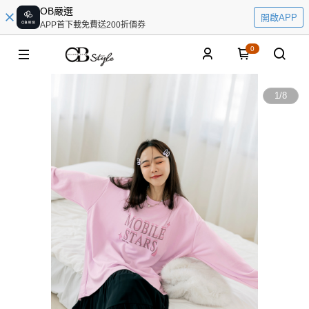
OB嚴選
開啟APP
APP首下載免費送200折價券
0
1
/
8