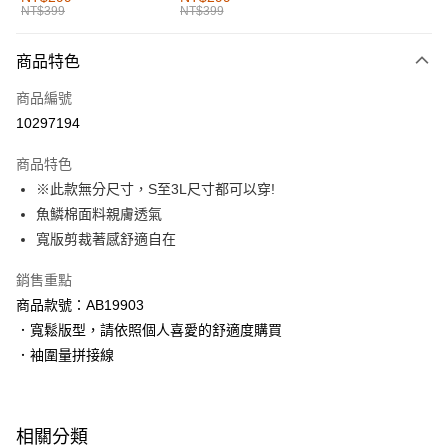
NT$399
NT$399
每筆NT$60，滿NT$1,000(含以上)免運費
付款後全家取貨
商品特色
每筆NT$60，滿NT$1,000(含以上)免運費
商品編號
萊爾富取貨付款
10297194
每筆NT$60，滿NT$1,000(含以上)免運費
商品特色
付款後萊爾富取貨
※此款無分尺寸，S至3L尺寸都可以穿!
每筆NT$60，滿NT$1,000(含以上)免運費
魚鱗棉面料親膚透氣
寬版剪裁著感舒適自在
7-11取貨付款
每筆NT$60，滿NT$1,000(含以上)免運費
銷售重點
商品款號：AB19903
付款後7-11取貨
．寬鬆版型，請依照個人喜愛的舒適度購買
每筆NT$60，滿NT$1,000(含以上)免運費
．袖圍量拼接線
宅配
每筆NT$120，滿NT$1,000(含以上)免運費
相關分類
付款後門市自取