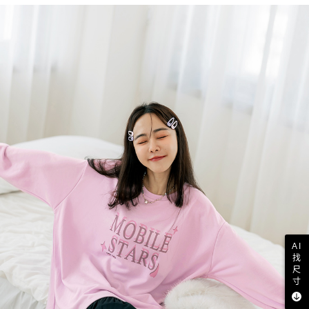
AI
找
尺
寸