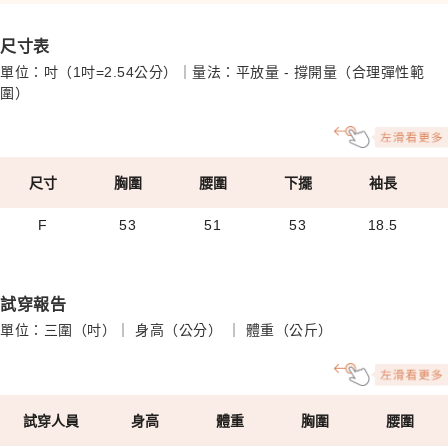
尺寸表
單位：吋（1吋=2.54公分）｜量法：平放量 - 撐開量（合理彈性範
圍）
尺寸
胸圍
腰圍
下擺
袖長
F
53
51
53
18.5
試穿報告
單位：三圍（吋）｜ 身高（公分） ｜ 體重（公斤）
試穿人員
身高
體重
胸圍
腰圍