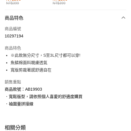
NT$399
NT$399
每筆NT$60，滿NT$1,000(含以上)免運費
付款後全家取貨
商品特色
每筆NT$60，滿NT$1,000(含以上)免運費
商品編號
萊爾富取貨付款
10297194
每筆NT$60，滿NT$1,000(含以上)免運費
商品特色
付款後萊爾富取貨
※此款無分尺寸，S至3L尺寸都可以穿!
每筆NT$60，滿NT$1,000(含以上)免運費
魚鱗棉面料親膚透氣
寬版剪裁著感舒適自在
7-11取貨付款
每筆NT$60，滿NT$1,000(含以上)免運費
銷售重點
商品款號：AB19903
付款後7-11取貨
．寬鬆版型，請依照個人喜愛的舒適度購買
每筆NT$60，滿NT$1,000(含以上)免運費
．袖圍量拼接線
宅配
每筆NT$120，滿NT$1,000(含以上)免運費
相關分類
付款後門市自取