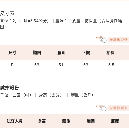
尺寸表
單位：吋（1吋=2.54公分）｜量法：平放量 - 撐開量（合理彈性範
圍）
尺寸
胸圍
腰圍
下擺
袖長
F
53
51
53
18.5
試穿報告
單位：三圍（吋）｜ 身高（公分） ｜ 體重（公斤）
試穿人員
身高
體重
胸圍
腰圍