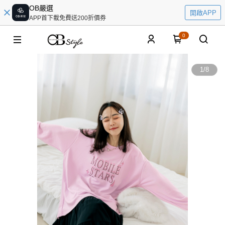
OB嚴選
開啟APP
APP首下載免費送200折價券
0
1
/
8