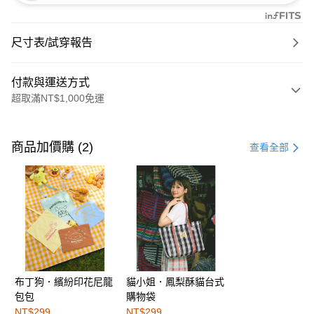
尺寸表/試穿報告
付款與運送方式
超取滿NT$1,000免運
付款方式
信用卡一次付款
商品加價購 (2)
查看全部
購物金
超商取貨付款
LINE Pay
街口支付
布丁狗．繽紛印花尼龍
貓小姐．鳳梨酥貓台式
運送方式
包包
購物袋
全家取貨付款
NT$299
NT$299