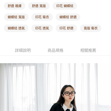
每筆NT$60，滿NT$1,000(含以上)免運費
舒適 親膚
舒適 寬版
印花 蝴蝶結
海外配送-港/澳/新/馬/泰國專屬
查看運費
蝴蝶結 寬版
印花 衛衣
蝴蝶結 舒適
海外配送-其他亞洲地區
查看運費
蝴蝶結 透氣
印花 透氣
印花 舒適
寬版 衛衣
海外配送-歐美地區
查看運費
詳細說明
商品規格
相關推薦