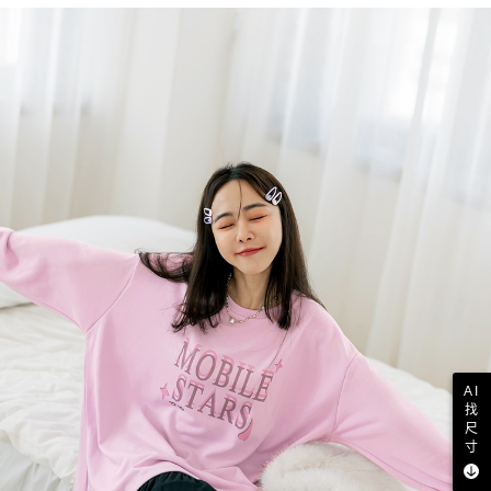
AI
找
尺
寸