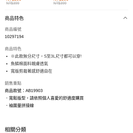
NT$399
NT$399
每筆NT$60，滿NT$1,000(含以上)免運費
付款後全家取貨
商品特色
每筆NT$60，滿NT$1,000(含以上)免運費
商品編號
萊爾富取貨付款
10297194
每筆NT$60，滿NT$1,000(含以上)免運費
商品特色
付款後萊爾富取貨
※此款無分尺寸，S至3L尺寸都可以穿!
每筆NT$60，滿NT$1,000(含以上)免運費
魚鱗棉面料親膚透氣
寬版剪裁著感舒適自在
7-11取貨付款
每筆NT$60，滿NT$1,000(含以上)免運費
銷售重點
商品款號：AB19903
付款後7-11取貨
．寬鬆版型，請依照個人喜愛的舒適度購買
每筆NT$60，滿NT$1,000(含以上)免運費
．袖圍量拼接線
宅配
每筆NT$120，滿NT$1,000(含以上)免運費
相關分類
付款後門市自取