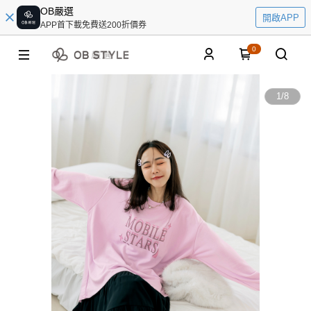
OB嚴選
開啟APP
APP首下載免費送200折價券
0
1
/
8