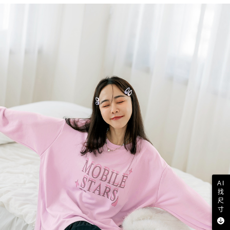
AI
找
尺
寸