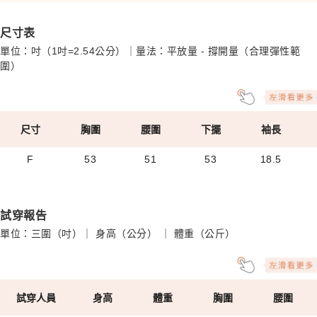
尺寸表
單位：吋（1吋=2.54公分）｜量法：平放量 - 撐開量（合理彈性範
圍）
尺寸
胸圍
腰圍
下擺
袖長
F
53
51
53
18.5
試穿報告
單位：三圍（吋）｜ 身高（公分） ｜ 體重（公斤）
試穿人員
身高
體重
胸圍
腰圍