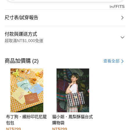
尺寸表/試穿報告
付款與運送方式
超取滿NT$1,000免運
付款方式
信用卡一次付款
商品加價購 (2)
查看全部
購物金
超商取貨付款
LINE Pay
街口支付
布丁狗．繽紛印花尼龍
貓小姐．鳳梨酥貓台式
運送方式
包包
購物袋
全家取貨付款
NT$299
NT$299