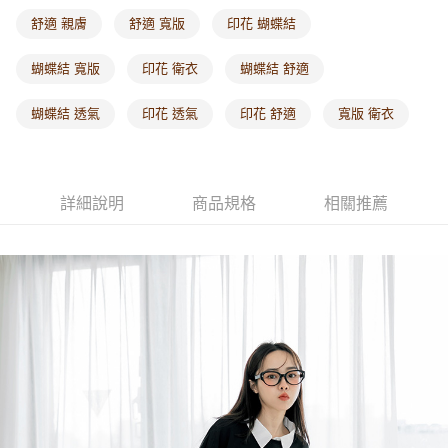
每筆NT$60，滿NT$1,000(含以上)免運費
舒適 親膚
舒適 寬版
印花 蝴蝶結
海外配送-港/澳/新/馬/泰國專屬
查看運費
蝴蝶結 寬版
印花 衛衣
蝴蝶結 舒適
海外配送-其他亞洲地區
查看運費
蝴蝶結 透氣
印花 透氣
印花 舒適
寬版 衛衣
海外配送-歐美地區
查看運費
詳細說明
商品規格
相關推薦