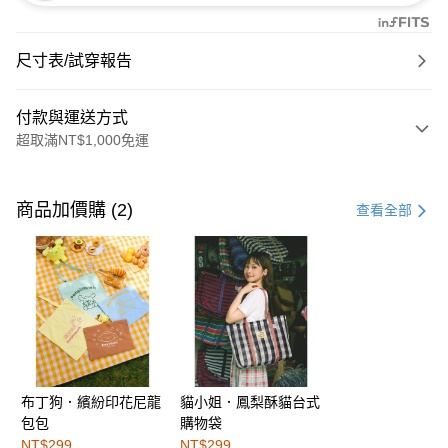
尺寸表/試穿報告
付款與運送方式
超取滿NT$1,000免運
付款方式
信用卡一次付款
商品加價購 (2)
查看全部
購物金
超商取貨付款
LINE Pay
街口支付
布丁狗．繽紛印花尼龍
貓小姐．鳳梨酥貓台式
運送方式
包包
購物袋
全家取貨付款
NT$299
NT$299