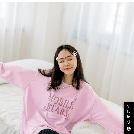
AI
找
尺
寸