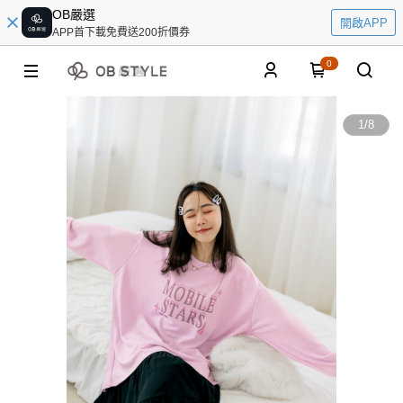
OB嚴選
開啟APP
APP首下載免費送200折價券
0
1
/
8