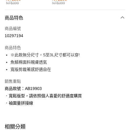
NT$399
NT$399
每筆NT$60，滿NT$1,000(含以上)免運費
付款後全家取貨
商品特色
每筆NT$60，滿NT$1,000(含以上)免運費
商品編號
萊爾富取貨付款
10297194
每筆NT$60，滿NT$1,000(含以上)免運費
商品特色
付款後萊爾富取貨
※此款無分尺寸，S至3L尺寸都可以穿!
每筆NT$60，滿NT$1,000(含以上)免運費
魚鱗棉面料親膚透氣
寬版剪裁著感舒適自在
7-11取貨付款
每筆NT$60，滿NT$1,000(含以上)免運費
銷售重點
商品款號：AB19903
付款後7-11取貨
．寬鬆版型，請依照個人喜愛的舒適度購買
每筆NT$60，滿NT$1,000(含以上)免運費
．袖圍量拼接線
宅配
每筆NT$120，滿NT$1,000(含以上)免運費
相關分類
付款後門市自取