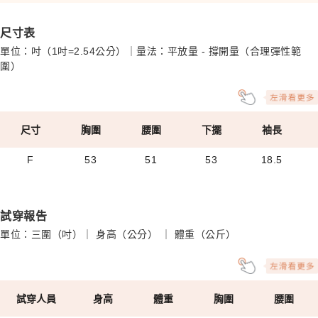
尺寸表
單位：吋（1吋=2.54公分）｜量法：平放量 - 撐開量（合理彈性範
圍）
尺寸
胸圍
腰圍
下擺
袖長
F
53
51
53
18.5
試穿報告
單位：三圍（吋）｜ 身高（公分） ｜ 體重（公斤）
試穿人員
身高
體重
胸圍
腰圍