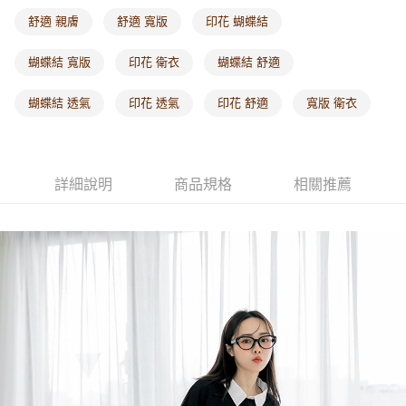
每筆NT$60，滿NT$1,000(含以上)免運費
舒適 親膚
舒適 寬版
印花 蝴蝶結
海外配送-港/澳/新/馬/泰國專屬
查看運費
蝴蝶結 寬版
印花 衛衣
蝴蝶結 舒適
海外配送-其他亞洲地區
查看運費
蝴蝶結 透氣
印花 透氣
印花 舒適
寬版 衛衣
海外配送-歐美地區
查看運費
詳細說明
商品規格
相關推薦