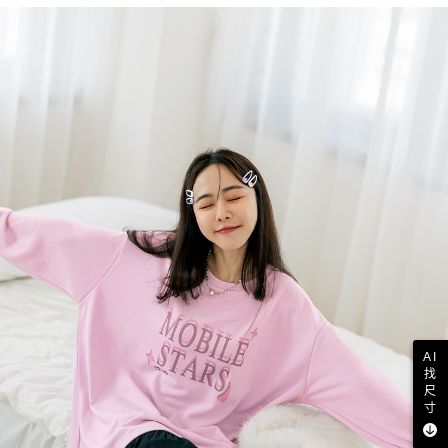
AI
找
尺
寸