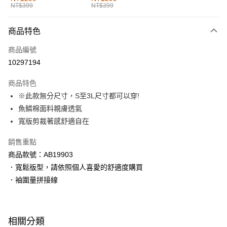
NT$399
NT$399
每筆NT$60，滿NT$1,000(含以上)免運費
付款後全家取貨
商品特色
每筆NT$60，滿NT$1,000(含以上)免運費
商品編號
萊爾富取貨付款
10297194
每筆NT$60，滿NT$1,000(含以上)免運費
商品特色
付款後萊爾富取貨
※此款無分尺寸，S至3L尺寸都可以穿!
每筆NT$60，滿NT$1,000(含以上)免運費
魚鱗棉面料親膚透氣
寬版剪裁著感舒適自在
7-11取貨付款
每筆NT$60，滿NT$1,000(含以上)免運費
銷售重點
商品款號：AB19903
付款後7-11取貨
．寬鬆版型，請依照個人喜愛的舒適度購買
每筆NT$60，滿NT$1,000(含以上)免運費
．袖圍量拼接線
宅配
每筆NT$120，滿NT$1,000(含以上)免運費
相關分類
付款後門市自取