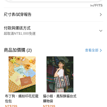
尺寸表/試穿報告
付款與運送方式
超取滿NT$1,000免運
付款方式
信用卡一次付款
商品加價購 (2)
查看全部
購物金
超商取貨付款
LINE Pay
街口支付
布丁狗．繽紛印花尼龍
貓小姐．鳳梨酥貓台式
運送方式
包包
購物袋
全家取貨付款
NT$299
NT$299