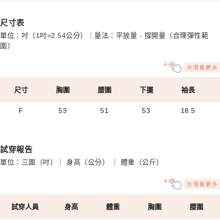
尺寸表
單位：吋（1吋=2.54公分）｜量法：平放量 - 撐開量（合理彈性範
圍）
尺寸
胸圍
腰圍
下擺
袖長
F
53
51
53
18.5
試穿報告
單位：三圍（吋）｜ 身高（公分） ｜ 體重（公斤）
試穿人員
身高
體重
胸圍
腰圍