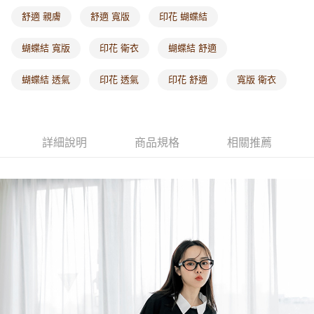
每筆NT$60，滿NT$1,000(含以上)免運費
舒適 親膚
舒適 寬版
印花 蝴蝶結
海外配送-港/澳/新/馬/泰國專屬
查看運費
蝴蝶結 寬版
印花 衛衣
蝴蝶結 舒適
海外配送-其他亞洲地區
查看運費
蝴蝶結 透氣
印花 透氣
印花 舒適
寬版 衛衣
海外配送-歐美地區
查看運費
詳細說明
商品規格
相關推薦