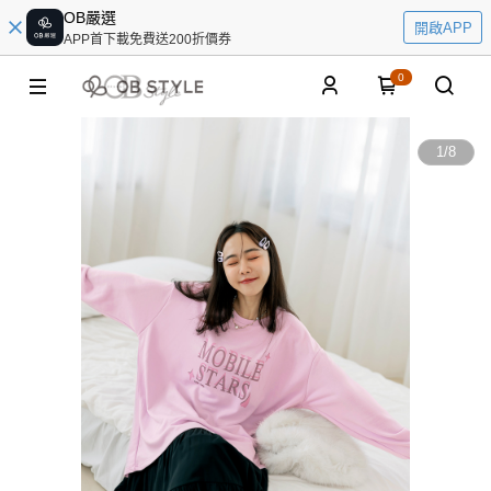
OB嚴選
開啟APP
APP首下載免費送200折價券
0
1
/
8