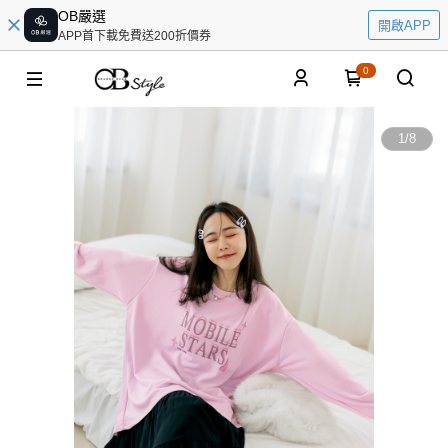
OB嚴選
開啟APP
APP首下載免費送200折價券
0
1
/
8