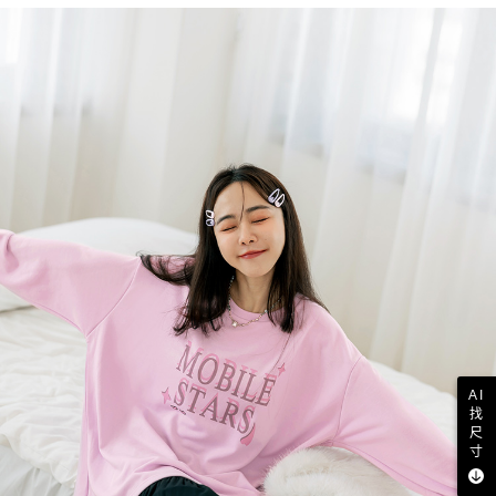
AI
找
尺
寸