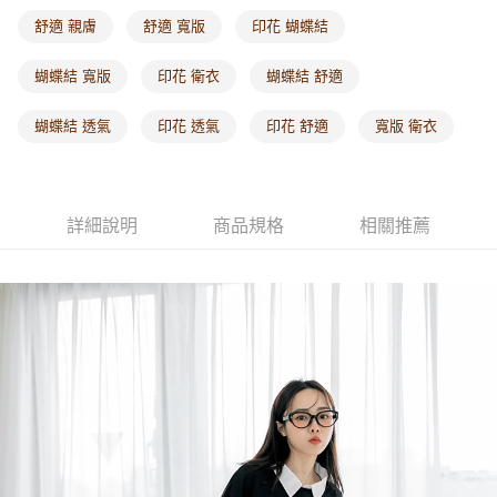
每筆NT$60，滿NT$1,000(含以上)免運費
舒適 親膚
舒適 寬版
印花 蝴蝶結
海外配送-港/澳/新/馬/泰國專屬
查看運費
蝴蝶結 寬版
印花 衛衣
蝴蝶結 舒適
海外配送-其他亞洲地區
查看運費
蝴蝶結 透氣
印花 透氣
印花 舒適
寬版 衛衣
海外配送-歐美地區
查看運費
詳細說明
商品規格
相關推薦