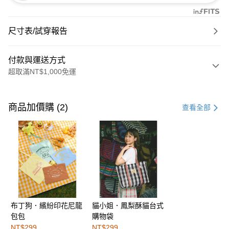
尺寸表/試穿報告
付款與運送方式
超取滿NT$1,000免運
付款方式
信用卡一次付款
商品加價購 (2)
查看全部
購物金
超商取貨付款
LINE Pay
街口支付
布丁狗．繽紛印花尼龍
貓小姐．鳳梨酥貓台式
運送方式
包包
購物袋
全家取貨付款
NT$299
NT$299