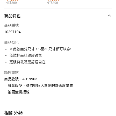
NT$399
NT$399
每筆NT$60，滿NT$1,000(含以上)免運費
付款後全家取貨
商品特色
每筆NT$60，滿NT$1,000(含以上)免運費
商品編號
萊爾富取貨付款
10297194
每筆NT$60，滿NT$1,000(含以上)免運費
商品特色
付款後萊爾富取貨
※此款無分尺寸，S至3L尺寸都可以穿!
每筆NT$60，滿NT$1,000(含以上)免運費
魚鱗棉面料親膚透氣
寬版剪裁著感舒適自在
7-11取貨付款
每筆NT$60，滿NT$1,000(含以上)免運費
銷售重點
商品款號：AB19903
付款後7-11取貨
．寬鬆版型，請依照個人喜愛的舒適度購買
每筆NT$60，滿NT$1,000(含以上)免運費
．袖圍量拼接線
宅配
每筆NT$120，滿NT$1,000(含以上)免運費
相關分類
付款後門市自取