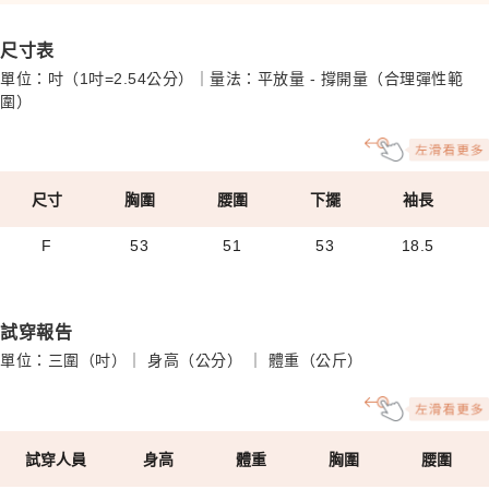
尺寸表
單位：吋（1吋=2.54公分）｜量法：平放量 - 撐開量（合理彈性範
圍）
尺寸
胸圍
腰圍
下擺
袖長
F
53
51
53
18.5
試穿報告
單位：三圍（吋）｜ 身高（公分） ｜ 體重（公斤）
試穿人員
身高
體重
胸圍
腰圍