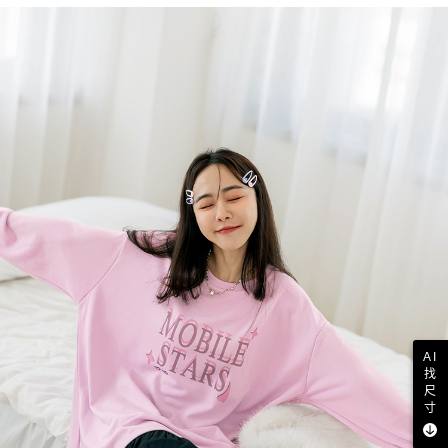
AI
找
尺
寸