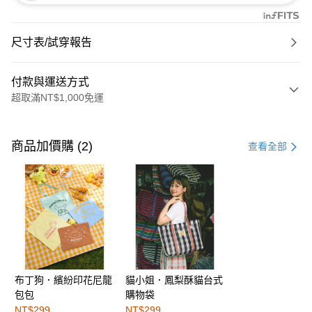
尺寸表/試穿報告
付款與運送方式
超取滿NT$1,000免運
付款方式
信用卡一次付款
商品加價購 (2)
查看全部
購物金
超商取貨付款
LINE Pay
街口支付
布丁狗．繽紛印花尼龍
貓小姐．鳳梨酥貓台式
運送方式
包包
購物袋
全家取貨付款
NT$299
NT$299