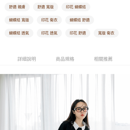
每筆NT$60，滿NT$1,000(含以上)免運費
舒適 親膚
舒適 寬版
印花 蝴蝶結
海外配送-港/澳/新/馬/泰國專屬
查看運費
蝴蝶結 寬版
印花 衛衣
蝴蝶結 舒適
海外配送-其他亞洲地區
查看運費
蝴蝶結 透氣
印花 透氣
印花 舒適
寬版 衛衣
海外配送-歐美地區
查看運費
詳細說明
商品規格
相關推薦