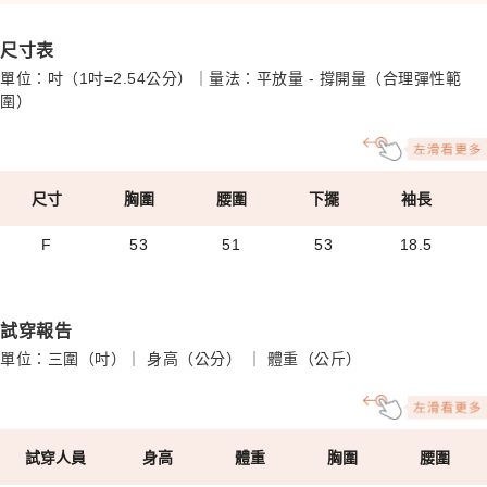
尺寸表
單位：吋（1吋=2.54公分）｜量法：平放量 - 撐開量（合理彈性範
圍）
尺寸
胸圍
腰圍
下擺
袖長
F
53
51
53
18.5
試穿報告
單位：三圍（吋）｜ 身高（公分） ｜ 體重（公斤）
試穿人員
身高
體重
胸圍
腰圍