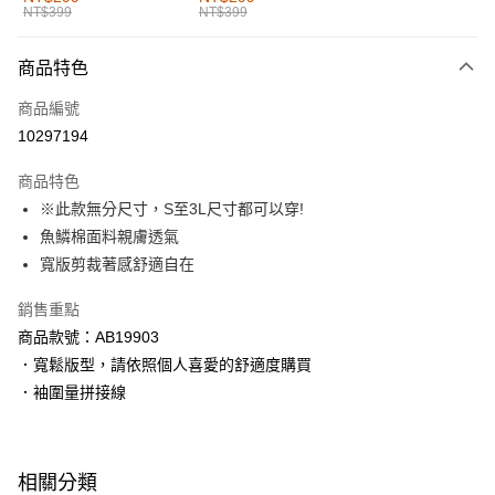
NT$399
NT$399
每筆NT$60，滿NT$1,000(含以上)免運費
付款後全家取貨
商品特色
每筆NT$60，滿NT$1,000(含以上)免運費
商品編號
萊爾富取貨付款
10297194
每筆NT$60，滿NT$1,000(含以上)免運費
商品特色
付款後萊爾富取貨
※此款無分尺寸，S至3L尺寸都可以穿!
每筆NT$60，滿NT$1,000(含以上)免運費
魚鱗棉面料親膚透氣
寬版剪裁著感舒適自在
7-11取貨付款
每筆NT$60，滿NT$1,000(含以上)免運費
銷售重點
商品款號：AB19903
付款後7-11取貨
．寬鬆版型，請依照個人喜愛的舒適度購買
每筆NT$60，滿NT$1,000(含以上)免運費
．袖圍量拼接線
宅配
每筆NT$120，滿NT$1,000(含以上)免運費
相關分類
付款後門市自取