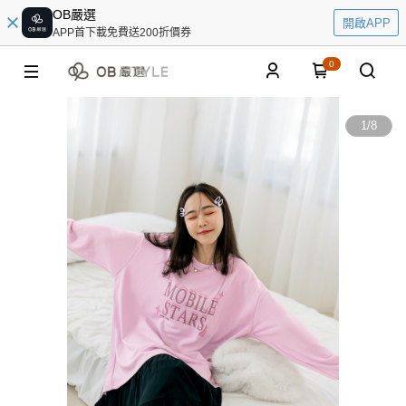
OB嚴選
開啟APP
APP首下載免費送200折價券
0
1
/
8