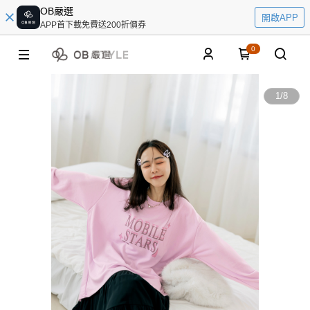
OB嚴選
開啟APP
APP首下載免費送200折價券
0
1
/
8