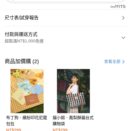
尺寸表/試穿報告
付款與運送方式
超取滿NT$1,000免運
付款方式
信用卡一次付款
商品加價購 (2)
查看全部
購物金
超商取貨付款
LINE Pay
街口支付
布丁狗．繽紛印花尼龍
貓小姐．鳳梨酥貓台式
運送方式
包包
購物袋
全家取貨付款
NT$299
NT$299