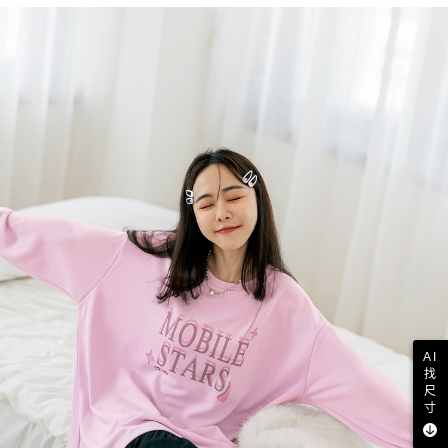
AI
找
尺
寸