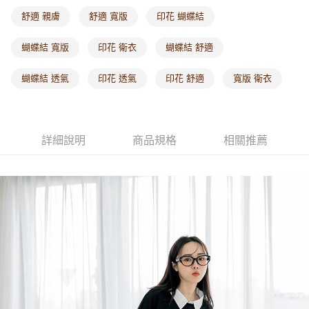
每筆NT$60，滿NT$1,000(含以上)免運費
舒適 親膚
舒適 寬版
印花 蝴蝶結
海外配送-港/澳/新/馬/泰國專屬
查看運費
蝴蝶結 寬版
印花 衛衣
蝴蝶結 舒適
海外配送-其他亞洲地區
查看運費
蝴蝶結 透氣
印花 透氣
印花 舒適
寬版 衛衣
海外配送-歐美地區
查看運費
詳細說明
商品規格
相關推薦