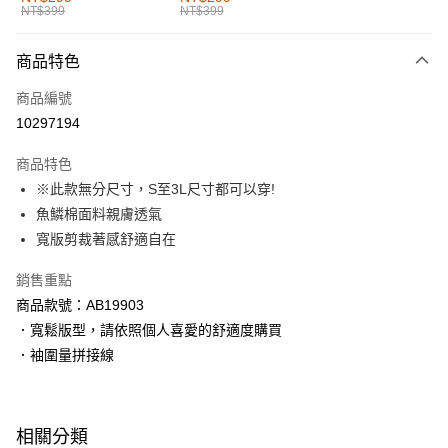
NT$399
NT$399
每筆NT$60，滿NT$1,000(含以上)免運費
付款後全家取貨
商品特色
每筆NT$60，滿NT$1,000(含以上)免運費
商品編號
萊爾富取貨付款
10297194
每筆NT$60，滿NT$1,000(含以上)免運費
商品特色
付款後萊爾富取貨
※此款無分尺寸，S至3L尺寸都可以穿!
每筆NT$60，滿NT$1,000(含以上)免運費
魚鱗棉面料親膚透氣
寬版剪裁著感舒適自在
7-11取貨付款
每筆NT$60，滿NT$1,000(含以上)免運費
銷售重點
商品款號：AB19903
付款後7-11取貨
．寬鬆版型，請依照個人喜愛的舒適度購買
每筆NT$60，滿NT$1,000(含以上)免運費
．袖圍量拼接線
宅配
每筆NT$120，滿NT$1,000(含以上)免運費
相關分類
付款後門市自取