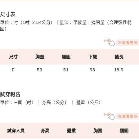
尺寸表
單位：吋（1吋=2.54公分）｜量法：平放量 - 撐開量（合理彈性範
圍）
尺寸
胸圍
腰圍
下擺
袖長
F
53
51
53
18.5
試穿報告
單位：三圍（吋）｜ 身高（公分） ｜ 體重（公斤）
試穿人員
身高
體重
胸圍
腰圍