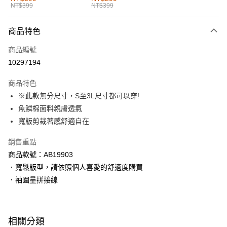
NT$399
NT$399
每筆NT$60，滿NT$1,000(含以上)免運費
付款後全家取貨
商品特色
每筆NT$60，滿NT$1,000(含以上)免運費
商品編號
萊爾富取貨付款
10297194
每筆NT$60，滿NT$1,000(含以上)免運費
商品特色
付款後萊爾富取貨
※此款無分尺寸，S至3L尺寸都可以穿!
每筆NT$60，滿NT$1,000(含以上)免運費
魚鱗棉面料親膚透氣
寬版剪裁著感舒適自在
7-11取貨付款
每筆NT$60，滿NT$1,000(含以上)免運費
銷售重點
商品款號：AB19903
付款後7-11取貨
．寬鬆版型，請依照個人喜愛的舒適度購買
每筆NT$60，滿NT$1,000(含以上)免運費
．袖圍量拼接線
宅配
每筆NT$120，滿NT$1,000(含以上)免運費
相關分類
付款後門市自取