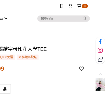
0
ox
蝶結字母印花大學TEE
1,000免運
國家/地區配送
99
黑