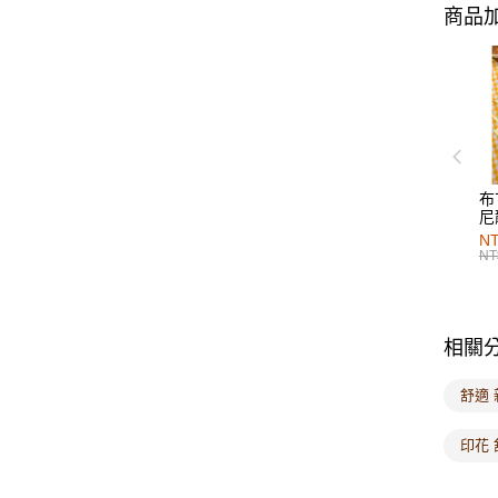
商品加
布
尼
NT
NT
相關
舒適 
印花 