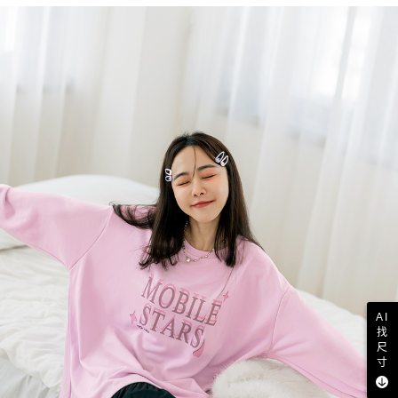
AI
找
尺
寸