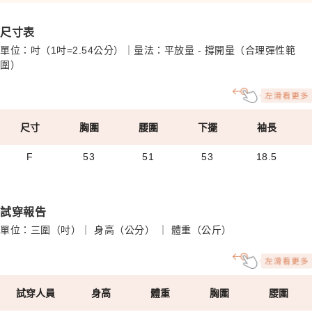
尺寸表
單位：吋（1吋=2.54公分）｜量法：平放量 - 撐開量（合理彈性範
圍）
尺寸
胸圍
腰圍
下擺
袖長
F
53
51
53
18.5
試穿報告
單位：三圍（吋）｜ 身高（公分） ｜ 體重（公斤）
試穿人員
身高
體重
胸圍
腰圍