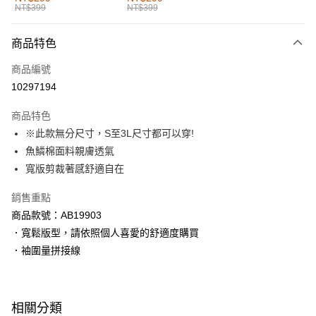
NT$399
NT$399
每筆NT$60，滿NT$1,000(含以上)免運費
付款後全家取貨
商品特色
每筆NT$60，滿NT$1,000(含以上)免運費
商品編號
萊爾富取貨付款
10297194
每筆NT$60，滿NT$1,000(含以上)免運費
商品特色
付款後萊爾富取貨
※此款無分尺寸，S至3L尺寸都可以穿!
每筆NT$60，滿NT$1,000(含以上)免運費
魚鱗棉面料親膚透氣
寬版剪裁著感舒適自在
7-11取貨付款
每筆NT$60，滿NT$1,000(含以上)免運費
銷售重點
商品款號：AB19903
付款後7-11取貨
．寬鬆版型，請依照個人喜愛的舒適度購買
每筆NT$60，滿NT$1,000(含以上)免運費
．袖圍量拼接線
宅配
每筆NT$120，滿NT$1,000(含以上)免運費
相關分類
付款後門市自取