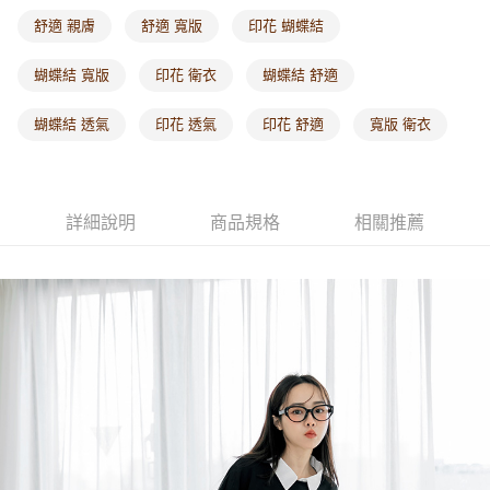
每筆NT$60，滿NT$1,000(含以上)免運費
舒適 親膚
舒適 寬版
印花 蝴蝶結
海外配送-港/澳/新/馬/泰國專屬
查看運費
蝴蝶結 寬版
印花 衛衣
蝴蝶結 舒適
海外配送-其他亞洲地區
查看運費
蝴蝶結 透氣
印花 透氣
印花 舒適
寬版 衛衣
海外配送-歐美地區
查看運費
詳細說明
商品規格
相關推薦