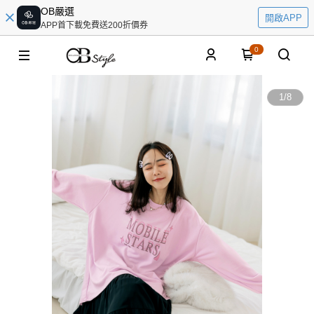
OB嚴選
開啟APP
APP首下載免費送200折價券
0
1
/
8