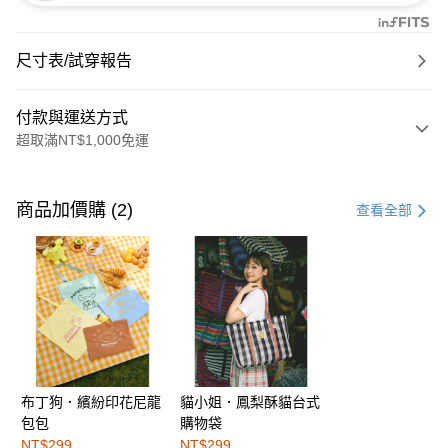
尺寸表/試穿報告
付款與運送方式
超取滿NT$1,000免運
付款方式
信用卡一次付款
商品加價購 (2)
查看全部
購物金
超商取貨付款
LINE Pay
街口支付
布丁狗．繽紛印花尼龍
貓小姐．鳳梨酥貓台式
運送方式
包包
購物袋
全家取貨付款
NT$299
NT$299