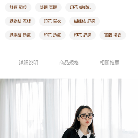
每筆NT$60，滿NT$1,000(含以上)免運費
舒適 親膚
舒適 寬版
印花 蝴蝶結
海外配送-港/澳/新/馬/泰國專屬
查看運費
蝴蝶結 寬版
印花 衛衣
蝴蝶結 舒適
海外配送-其他亞洲地區
查看運費
蝴蝶結 透氣
印花 透氣
印花 舒適
寬版 衛衣
海外配送-歐美地區
查看運費
詳細說明
商品規格
相關推薦