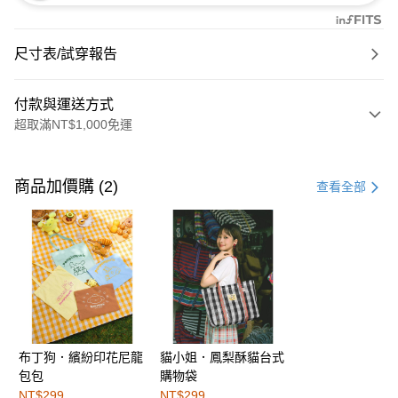
尺寸表/試穿報告
付款與運送方式
超取滿NT$1,000免運
付款方式
信用卡一次付款
商品加價購 (2)
查看全部
購物金
超商取貨付款
LINE Pay
街口支付
布丁狗．繽紛印花尼龍
貓小姐．鳳梨酥貓台式
運送方式
包包
購物袋
全家取貨付款
NT$299
NT$299