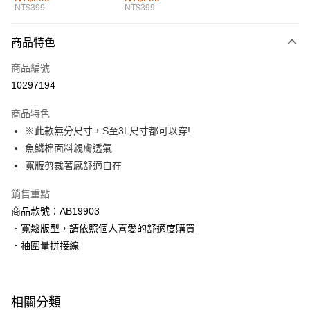
NT$399
NT$399
每筆NT$60，滿NT$1,000(含以上)免運費
付款後全家取貨
商品特色
每筆NT$60，滿NT$1,000(含以上)免運費
商品編號
萊爾富取貨付款
10297194
每筆NT$60，滿NT$1,000(含以上)免運費
商品特色
付款後萊爾富取貨
※此款無分尺寸，S至3L尺寸都可以穿!
每筆NT$60，滿NT$1,000(含以上)免運費
魚鱗棉面料親膚透氣
寬版剪裁著感舒適自在
7-11取貨付款
每筆NT$60，滿NT$1,000(含以上)免運費
銷售重點
商品款號：AB19903
付款後7-11取貨
．寬鬆版型，請依照個人喜愛的舒適度購買
每筆NT$60，滿NT$1,000(含以上)免運費
．袖圍量拼接線
宅配
每筆NT$120，滿NT$1,000(含以上)免運費
相關分類
付款後門市自取