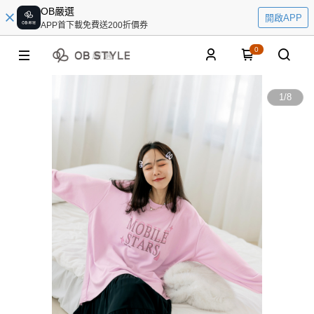
OB嚴選
開啟APP
APP首下載免費送200折價券
0
1
/
8