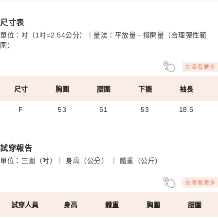
尺寸表
單位：吋（1吋=2.54公分）｜量法：平放量 - 撐開量（合理彈性範
圍）
尺寸
胸圍
腰圍
下擺
袖長
F
53
51
53
18.5
試穿報告
單位：三圍（吋）｜ 身高（公分） ｜ 體重（公斤）
試穿人員
身高
體重
胸圍
腰圍