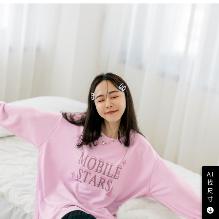
AI
找
尺
寸