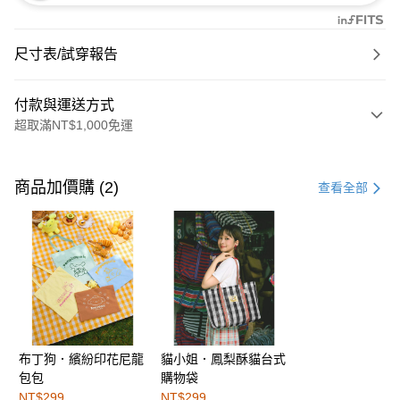
尺寸表/試穿報告
付款與運送方式
超取滿NT$1,000免運
付款方式
信用卡一次付款
商品加價購 (2)
查看全部
購物金
超商取貨付款
LINE Pay
街口支付
布丁狗．繽紛印花尼龍
貓小姐．鳳梨酥貓台式
運送方式
包包
購物袋
全家取貨付款
NT$299
NT$299