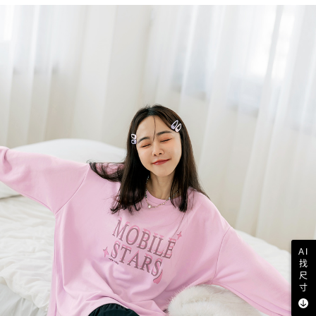
AI
找
尺
寸