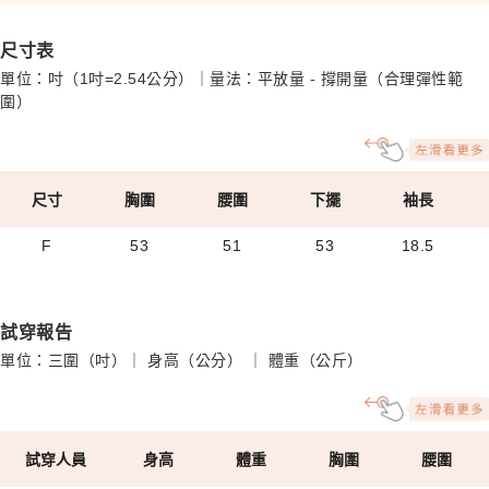
尺寸表
單位：吋（1吋=2.54公分）｜量法：平放量 - 撐開量（合理彈性範
圍）
尺寸
胸圍
腰圍
下擺
袖長
F
53
51
53
18.5
試穿報告
單位：三圍（吋）｜ 身高（公分） ｜ 體重（公斤）
試穿人員
身高
體重
胸圍
腰圍