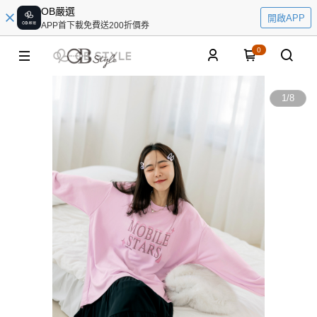
OB嚴選
開啟APP
APP首下載免費送200折價券
0
1
/
8