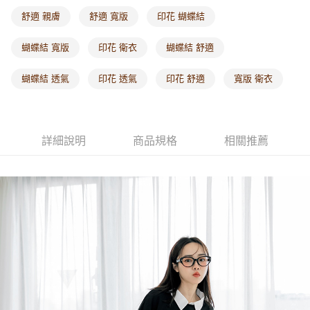
每筆NT$60，滿NT$1,000(含以上)免運費
舒適 親膚
舒適 寬版
印花 蝴蝶結
海外配送-港/澳/新/馬/泰國專屬
查看運費
蝴蝶結 寬版
印花 衛衣
蝴蝶結 舒適
海外配送-其他亞洲地區
查看運費
蝴蝶結 透氣
印花 透氣
印花 舒適
寬版 衛衣
海外配送-歐美地區
查看運費
詳細說明
商品規格
相關推薦