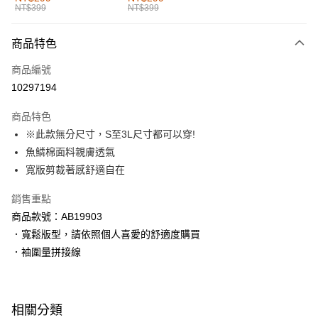
NT$399
NT$399
每筆NT$60，滿NT$1,000(含以上)免運費
付款後全家取貨
商品特色
每筆NT$60，滿NT$1,000(含以上)免運費
商品編號
萊爾富取貨付款
10297194
每筆NT$60，滿NT$1,000(含以上)免運費
商品特色
付款後萊爾富取貨
※此款無分尺寸，S至3L尺寸都可以穿!
每筆NT$60，滿NT$1,000(含以上)免運費
魚鱗棉面料親膚透氣
寬版剪裁著感舒適自在
7-11取貨付款
每筆NT$60，滿NT$1,000(含以上)免運費
銷售重點
商品款號：AB19903
付款後7-11取貨
．寬鬆版型，請依照個人喜愛的舒適度購買
每筆NT$60，滿NT$1,000(含以上)免運費
．袖圍量拼接線
宅配
每筆NT$120，滿NT$1,000(含以上)免運費
相關分類
付款後門市自取