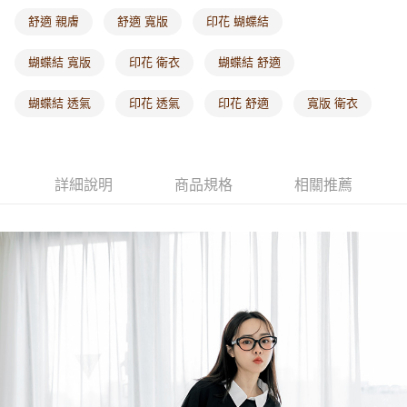
每筆NT$60，滿NT$1,000(含以上)免運費
舒適 親膚
舒適 寬版
印花 蝴蝶結
海外配送-港/澳/新/馬/泰國專屬
查看運費
蝴蝶結 寬版
印花 衛衣
蝴蝶結 舒適
海外配送-其他亞洲地區
查看運費
蝴蝶結 透氣
印花 透氣
印花 舒適
寬版 衛衣
海外配送-歐美地區
查看運費
詳細說明
商品規格
相關推薦