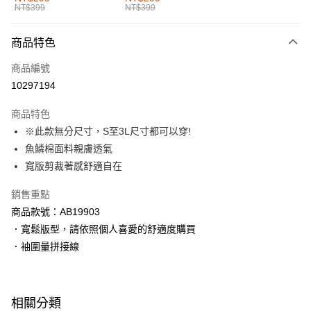
NT$399
NT$399
每筆NT$60，滿NT$1,000(含以上)免運費
付款後全家取貨
商品特色
每筆NT$60，滿NT$1,000(含以上)免運費
商品編號
萊爾富取貨付款
10297194
每筆NT$60，滿NT$1,000(含以上)免運費
商品特色
付款後萊爾富取貨
※此款無分尺寸，S至3L尺寸都可以穿!
每筆NT$60，滿NT$1,000(含以上)免運費
魚鱗棉面料親膚透氣
寬版剪裁著感舒適自在
7-11取貨付款
每筆NT$60，滿NT$1,000(含以上)免運費
銷售重點
商品款號：AB19903
付款後7-11取貨
．寬鬆版型，請依照個人喜愛的舒適度購買
每筆NT$60，滿NT$1,000(含以上)免運費
．袖圍量拼接線
宅配
每筆NT$120，滿NT$1,000(含以上)免運費
相關分類
付款後門市自取