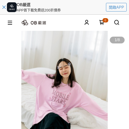
OB嚴選
開啟APP
APP首下載免費送200折價券
0
1
/
8