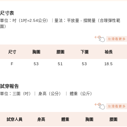
尺寸表
單位：吋（1吋=2.54公分）｜量法：平放量 - 撐開量（合理彈性範
圍）
尺寸
胸圍
腰圍
下擺
袖長
F
53
51
53
18.5
試穿報告
單位：三圍（吋）｜ 身高（公分） ｜ 體重（公斤）
試穿人員
身高
體重
胸圍
腰圍