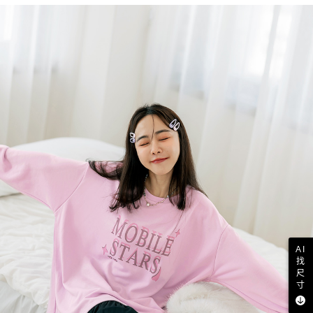
AI
找
尺
寸