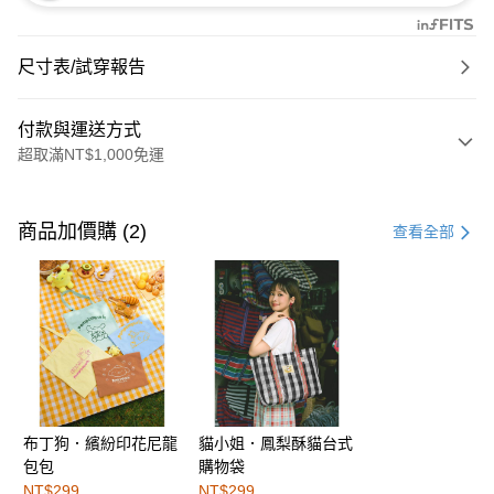
尺寸表/試穿報告
付款與運送方式
超取滿NT$1,000免運
付款方式
信用卡一次付款
商品加價購 (2)
查看全部
購物金
超商取貨付款
LINE Pay
街口支付
布丁狗．繽紛印花尼龍
貓小姐．鳳梨酥貓台式
運送方式
包包
購物袋
全家取貨付款
NT$299
NT$299