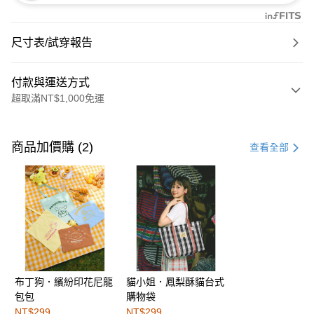
尺寸表/試穿報告
付款與運送方式
超取滿NT$1,000免運
付款方式
信用卡一次付款
商品加價購 (2)
查看全部
購物金
超商取貨付款
LINE Pay
街口支付
布丁狗．繽紛印花尼龍
貓小姐．鳳梨酥貓台式
運送方式
包包
購物袋
全家取貨付款
NT$299
NT$299