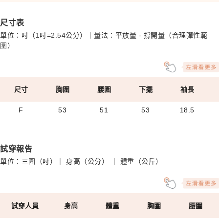
尺寸表
單位：吋（1吋=2.54公分）｜量法：平放量 - 撐開量（合理彈性範
圍）
尺寸
胸圍
腰圍
下擺
袖長
F
53
51
53
18.5
試穿報告
單位：三圍（吋）｜ 身高（公分） ｜ 體重（公斤）
試穿人員
身高
體重
胸圍
腰圍