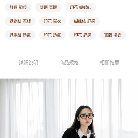
每筆NT$60，滿NT$1,000(含以上)免運費
舒適 親膚
舒適 寬版
印花 蝴蝶結
海外配送-港/澳/新/馬/泰國專屬
查看運費
蝴蝶結 寬版
印花 衛衣
蝴蝶結 舒適
海外配送-其他亞洲地區
查看運費
蝴蝶結 透氣
印花 透氣
印花 舒適
寬版 衛衣
海外配送-歐美地區
查看運費
詳細說明
商品規格
相關推薦