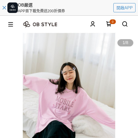
OB嚴選
開啟APP
APP首下載免費送200折價券
0
1
/
8