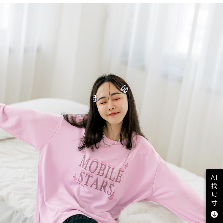
AI
找
尺
寸