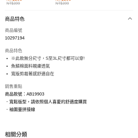
NT$399
NT$399
每筆NT$60，滿NT$1,000(含以上)免運費
付款後全家取貨
商品特色
每筆NT$60，滿NT$1,000(含以上)免運費
商品編號
萊爾富取貨付款
10297194
每筆NT$60，滿NT$1,000(含以上)免運費
商品特色
付款後萊爾富取貨
※此款無分尺寸，S至3L尺寸都可以穿!
每筆NT$60，滿NT$1,000(含以上)免運費
魚鱗棉面料親膚透氣
寬版剪裁著感舒適自在
7-11取貨付款
每筆NT$60，滿NT$1,000(含以上)免運費
銷售重點
商品款號：AB19903
付款後7-11取貨
．寬鬆版型，請依照個人喜愛的舒適度購買
每筆NT$60，滿NT$1,000(含以上)免運費
．袖圍量拼接線
宅配
每筆NT$120，滿NT$1,000(含以上)免運費
相關分類
付款後門市自取