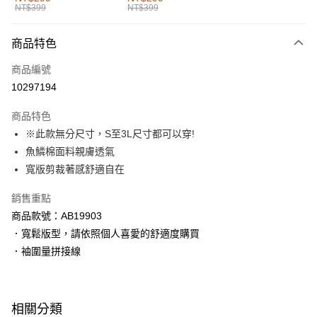
NT$399
NT$399
每筆NT$60，滿NT$1,000(含以上)免運費
付款後全家取貨
商品特色
每筆NT$60，滿NT$1,000(含以上)免運費
商品編號
萊爾富取貨付款
10297194
每筆NT$60，滿NT$1,000(含以上)免運費
商品特色
付款後萊爾富取貨
※此款無分尺寸，S至3L尺寸都可以穿!
每筆NT$60，滿NT$1,000(含以上)免運費
魚鱗棉面料親膚透氣
寬版剪裁著感舒適自在
7-11取貨付款
每筆NT$60，滿NT$1,000(含以上)免運費
銷售重點
商品款號：AB19903
付款後7-11取貨
．寬鬆版型，請依照個人喜愛的舒適度購買
每筆NT$60，滿NT$1,000(含以上)免運費
．袖圍量拼接線
宅配
每筆NT$120，滿NT$1,000(含以上)免運費
相關分類
付款後門市自取