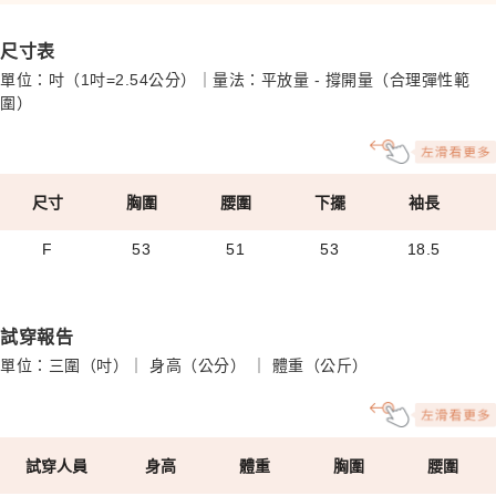
尺寸表
單位：吋（1吋=2.54公分）｜量法：平放量 - 撐開量（合理彈性範
圍）
尺寸
胸圍
腰圍
下擺
袖長
F
53
51
53
18.5
試穿報告
單位：三圍（吋）｜ 身高（公分） ｜ 體重（公斤）
試穿人員
身高
體重
胸圍
腰圍