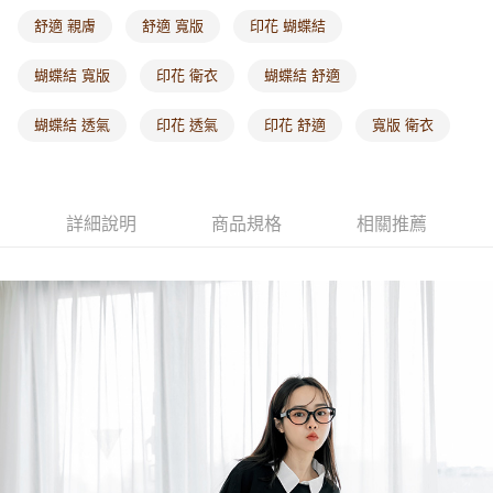
每筆NT$60，滿NT$1,000(含以上)免運費
舒適 親膚
舒適 寬版
印花 蝴蝶結
海外配送-港/澳/新/馬/泰國專屬
查看運費
蝴蝶結 寬版
印花 衛衣
蝴蝶結 舒適
海外配送-其他亞洲地區
查看運費
蝴蝶結 透氣
印花 透氣
印花 舒適
寬版 衛衣
海外配送-歐美地區
查看運費
詳細說明
商品規格
相關推薦