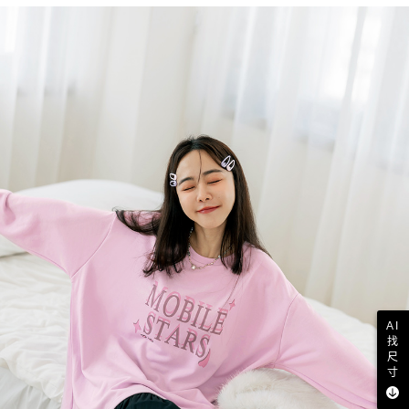
AI
找
尺
寸