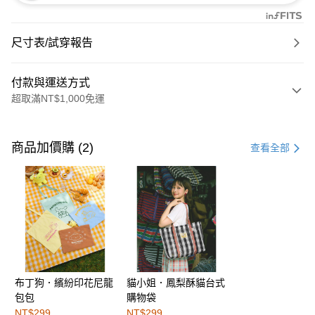
尺寸表/試穿報告
付款與運送方式
超取滿NT$1,000免運
付款方式
信用卡一次付款
商品加價購 (2)
查看全部
購物金
超商取貨付款
LINE Pay
街口支付
布丁狗．繽紛印花尼龍
貓小姐．鳳梨酥貓台式
運送方式
包包
購物袋
全家取貨付款
NT$299
NT$299