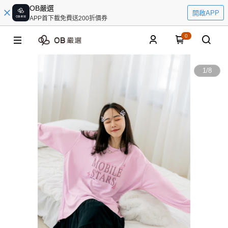
OB嚴選
開啟APP
APP首下載免費送200折價券
0
1
/
8