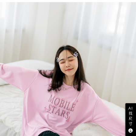
AI
找
尺
寸