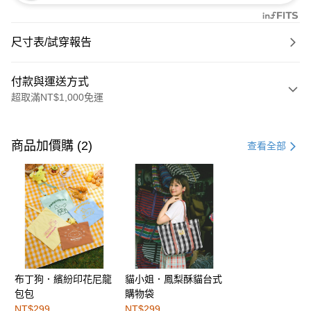
尺寸表/試穿報告
付款與運送方式
超取滿NT$1,000免運
付款方式
信用卡一次付款
商品加價購 (2)
查看全部
購物金
超商取貨付款
LINE Pay
街口支付
布丁狗．繽紛印花尼龍
貓小姐．鳳梨酥貓台式
運送方式
包包
購物袋
全家取貨付款
NT$299
NT$299