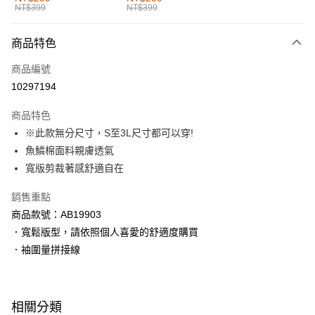
NT$399
NT$399
每筆NT$60，滿NT$1,000(含以上)免運費
付款後全家取貨
商品特色
每筆NT$60，滿NT$1,000(含以上)免運費
商品編號
萊爾富取貨付款
10297194
每筆NT$60，滿NT$1,000(含以上)免運費
商品特色
付款後萊爾富取貨
※此款無分尺寸，S至3L尺寸都可以穿!
每筆NT$60，滿NT$1,000(含以上)免運費
魚鱗棉面料親膚透氣
寬版剪裁著感舒適自在
7-11取貨付款
每筆NT$60，滿NT$1,000(含以上)免運費
銷售重點
商品款號：AB19903
付款後7-11取貨
．寬鬆版型，請依照個人喜愛的舒適度購買
每筆NT$60，滿NT$1,000(含以上)免運費
．袖圍量拼接線
宅配
每筆NT$120，滿NT$1,000(含以上)免運費
相關分類
付款後門市自取