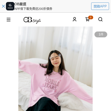
OB嚴選
開啟APP
APP首下載免費送200折價券
0
1
/
8