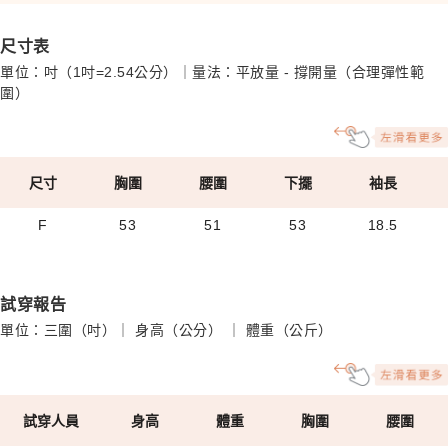
尺寸表
單位：吋（1吋=2.54公分）｜量法：平放量 - 撐開量（合理彈性範
圍）
尺寸
胸圍
腰圍
下擺
袖長
F
53
51
53
18.5
試穿報告
單位：三圍（吋）｜ 身高（公分） ｜ 體重（公斤）
試穿人員
身高
體重
胸圍
腰圍