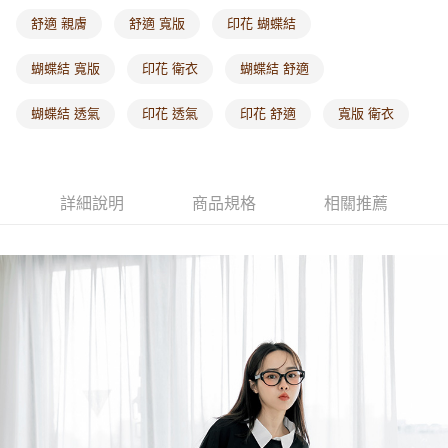
每筆NT$60，滿NT$1,000(含以上)免運費
舒適 親膚
舒適 寬版
印花 蝴蝶結
海外配送-港/澳/新/馬/泰國專屬
查看運費
蝴蝶結 寬版
印花 衛衣
蝴蝶結 舒適
海外配送-其他亞洲地區
查看運費
蝴蝶結 透氣
印花 透氣
印花 舒適
寬版 衛衣
海外配送-歐美地區
查看運費
詳細說明
商品規格
相關推薦