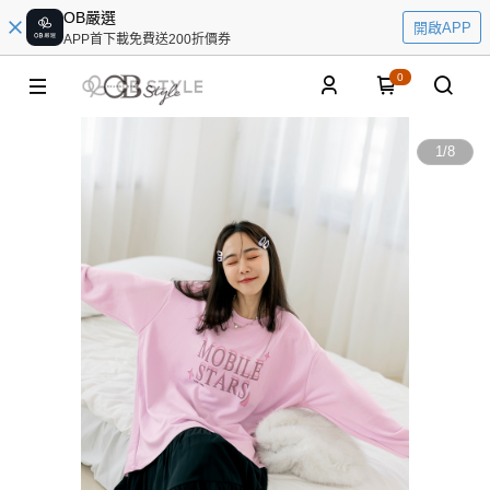
OB嚴選
開啟APP
APP首下載免費送200折價券
0
1
/
8