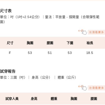
尺寸表
單位：吋（1吋=2.54公分）｜量法：平放量 - 撐開量（合理彈性範
圍）
尺寸
胸圍
腰圍
下擺
袖長
F
53
51
53
18.5
試穿報告
單位：三圍（吋）｜ 身高（公分） ｜ 體重（公斤）
試穿人員
身高
體重
胸圍
腰圍