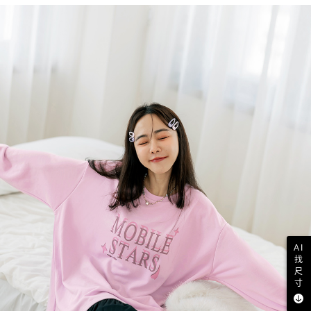
AI
找
尺
寸