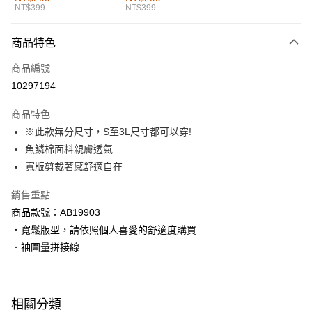
NT$399
NT$399
每筆NT$60，滿NT$1,000(含以上)免運費
付款後全家取貨
商品特色
每筆NT$60，滿NT$1,000(含以上)免運費
商品編號
萊爾富取貨付款
10297194
每筆NT$60，滿NT$1,000(含以上)免運費
商品特色
付款後萊爾富取貨
※此款無分尺寸，S至3L尺寸都可以穿!
每筆NT$60，滿NT$1,000(含以上)免運費
魚鱗棉面料親膚透氣
寬版剪裁著感舒適自在
7-11取貨付款
每筆NT$60，滿NT$1,000(含以上)免運費
銷售重點
商品款號：AB19903
付款後7-11取貨
．寬鬆版型，請依照個人喜愛的舒適度購買
每筆NT$60，滿NT$1,000(含以上)免運費
．袖圍量拼接線
宅配
每筆NT$120，滿NT$1,000(含以上)免運費
相關分類
付款後門市自取