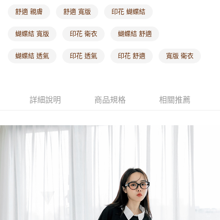
每筆NT$60，滿NT$1,000(含以上)免運費
舒適 親膚
舒適 寬版
印花 蝴蝶結
海外配送-港/澳/新/馬/泰國專屬
查看運費
蝴蝶結 寬版
印花 衛衣
蝴蝶結 舒適
海外配送-其他亞洲地區
查看運費
蝴蝶結 透氣
印花 透氣
印花 舒適
寬版 衛衣
海外配送-歐美地區
查看運費
詳細說明
商品規格
相關推薦