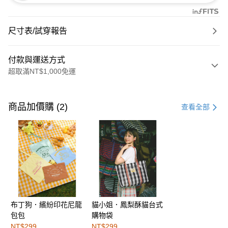
尺寸表/試穿報告
付款與運送方式
超取滿NT$1,000免運
付款方式
信用卡一次付款
商品加價購 (2)
查看全部
購物金
超商取貨付款
LINE Pay
街口支付
布丁狗．繽紛印花尼龍
貓小姐．鳳梨酥貓台式
運送方式
包包
購物袋
全家取貨付款
NT$299
NT$299