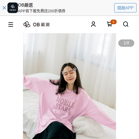
OB嚴選
開啟APP
APP首下載免費送200折價券
0
1
/
8