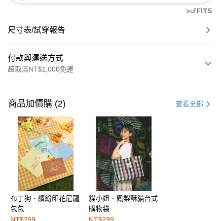
尺寸表/試穿報告
付款與運送方式
超取滿NT$1,000免運
付款方式
信用卡一次付款
商品加價購 (2)
查看全部
購物金
超商取貨付款
LINE Pay
街口支付
布丁狗．繽紛印花尼龍
貓小姐．鳳梨酥貓台式
運送方式
包包
購物袋
全家取貨付款
NT$299
NT$299