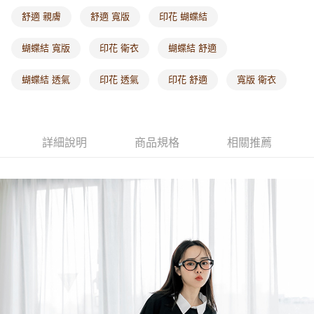
每筆NT$60，滿NT$1,000(含以上)免運費
舒適 親膚
舒適 寬版
印花 蝴蝶結
海外配送-港/澳/新/馬/泰國專屬
查看運費
蝴蝶結 寬版
印花 衛衣
蝴蝶結 舒適
海外配送-其他亞洲地區
查看運費
蝴蝶結 透氣
印花 透氣
印花 舒適
寬版 衛衣
海外配送-歐美地區
查看運費
詳細說明
商品規格
相關推薦