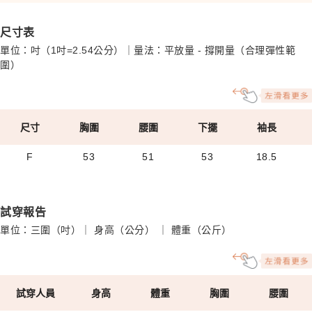
尺寸表
單位：吋（1吋=2.54公分）｜量法：平放量 - 撐開量（合理彈性範
圍）
尺寸
胸圍
腰圍
下擺
袖長
F
53
51
53
18.5
試穿報告
單位：三圍（吋）｜ 身高（公分） ｜ 體重（公斤）
試穿人員
身高
體重
胸圍
腰圍