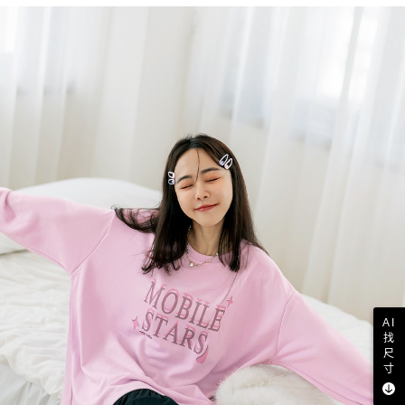
AI
找
尺
寸