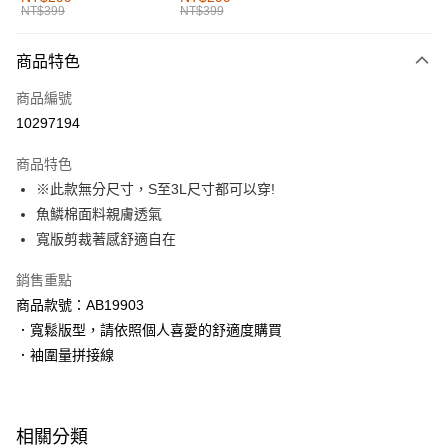
NT$399
NT$399
每筆NT$60，滿NT$1,000(含以上)免運費
付款後全家取貨
商品特色
每筆NT$60，滿NT$1,000(含以上)免運費
商品編號
萊爾富取貨付款
10297194
每筆NT$60，滿NT$1,000(含以上)免運費
商品特色
付款後萊爾富取貨
※此款無分尺寸，S至3L尺寸都可以穿!
每筆NT$60，滿NT$1,000(含以上)免運費
魚鱗棉面料親膚透氣
寬版剪裁著感舒適自在
7-11取貨付款
每筆NT$60，滿NT$1,000(含以上)免運費
銷售重點
商品款號：AB19903
付款後7-11取貨
．寬鬆版型，請依照個人喜愛的舒適度購買
每筆NT$60，滿NT$1,000(含以上)免運費
．袖圍量拼接線
宅配
每筆NT$120，滿NT$1,000(含以上)免運費
相關分類
付款後門市自取