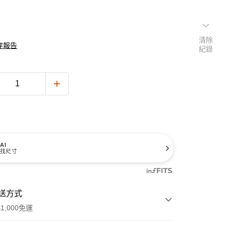
清除
穿報告
紀錄
AI
找尺寸
送方式
1,000免運