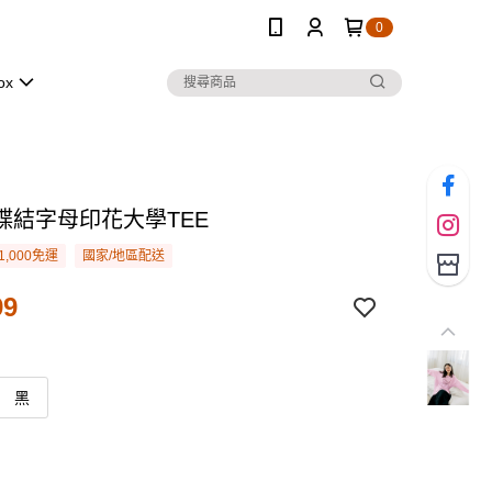
0
ox
蝶結字母印花大學TEE
1,000免運
國家/地區配送
99
黑