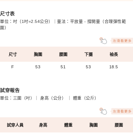
尺寸表
單位：吋（1吋=2.54公分）｜量法：平放量 - 撐開量（合理彈性範
圍）
尺寸
胸圍
腰圍
下擺
袖長
F
53
51
53
18.5
試穿報告
單位：三圍（吋）｜ 身高（公分） ｜ 體重（公斤）
試穿人員
身高
體重
胸圍
腰圍