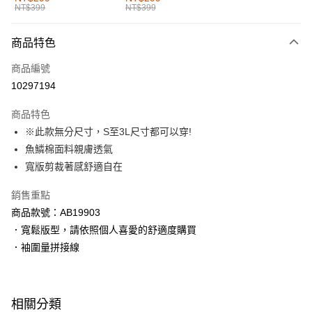
NT$399
NT$399
每筆NT$60，滿NT$1,000(含以上)免運費
付款後全家取貨
商品特色
每筆NT$60，滿NT$1,000(含以上)免運費
商品編號
萊爾富取貨付款
10297194
每筆NT$60，滿NT$1,000(含以上)免運費
商品特色
付款後萊爾富取貨
※此款無分尺寸，S至3L尺寸都可以穿!
每筆NT$60，滿NT$1,000(含以上)免運費
魚鱗棉面料親膚透氣
寬版剪裁著感舒適自在
7-11取貨付款
每筆NT$60，滿NT$1,000(含以上)免運費
銷售重點
商品款號：AB19903
付款後7-11取貨
．寬鬆版型，請依照個人喜愛的舒適度購買
每筆NT$60，滿NT$1,000(含以上)免運費
．袖圍量拼接線
宅配
每筆NT$120，滿NT$1,000(含以上)免運費
相關分類
付款後門市自取