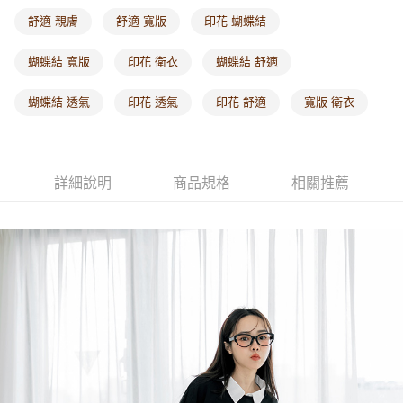
每筆NT$60，滿NT$1,000(含以上)免運費
舒適 親膚
舒適 寬版
印花 蝴蝶結
海外配送-港/澳/新/馬/泰國專屬
查看運費
蝴蝶結 寬版
印花 衛衣
蝴蝶結 舒適
海外配送-其他亞洲地區
查看運費
蝴蝶結 透氣
印花 透氣
印花 舒適
寬版 衛衣
海外配送-歐美地區
查看運費
詳細說明
商品規格
相關推薦