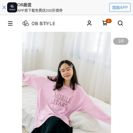
OB嚴選
開啟APP
APP首下載免費送200折價券
0
1
/
8