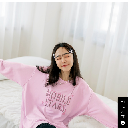
AI
找
尺
寸