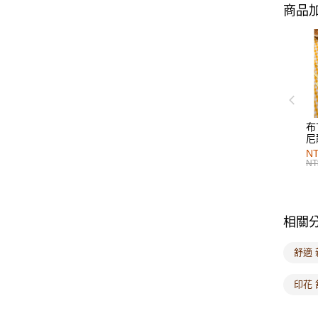
商品加
布
尼
NT
NT
相關
舒適 
印花 