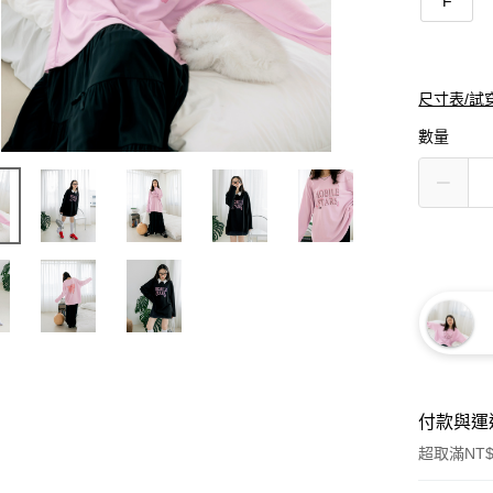
F
尺寸表/試
數量
付款與運
超取滿NT$