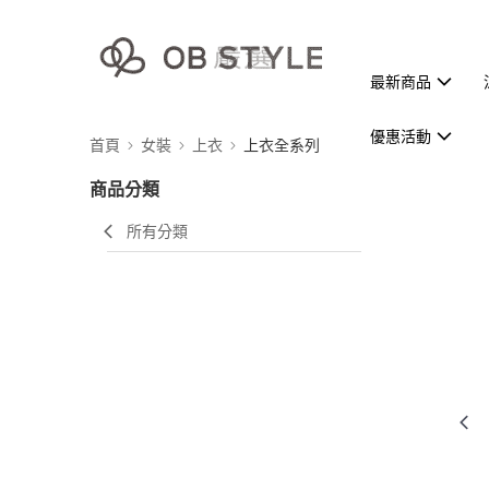
最新商品
優惠活動
首頁
女裝
上衣
上衣全系列
商品分類
所有分類