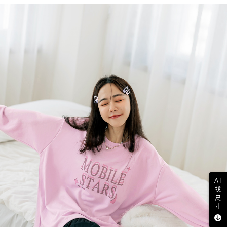
AI
找
尺
寸