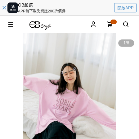
OB嚴選
開啟APP
APP首下載免費送200折價券
0
1
/
8