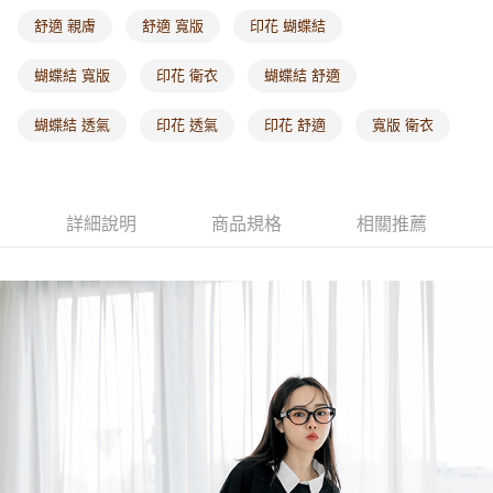
每筆NT$60，滿NT$1,000(含以上)免運費
舒適 親膚
舒適 寬版
印花 蝴蝶結
海外配送-港/澳/新/馬/泰國專屬
查看運費
蝴蝶結 寬版
印花 衛衣
蝴蝶結 舒適
海外配送-其他亞洲地區
查看運費
蝴蝶結 透氣
印花 透氣
印花 舒適
寬版 衛衣
海外配送-歐美地區
查看運費
詳細說明
商品規格
相關推薦