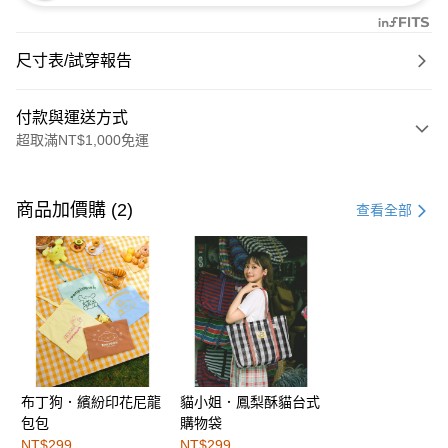
尺寸表/試穿報告
付款與運送方式
超取滿NT$1,000免運
付款方式
信用卡一次付款
商品加價購 (2)
查看全部
購物金
超商取貨付款
LINE Pay
街口支付
布丁狗．繽紛印花尼龍
貓小姐．鳳梨酥貓台式
運送方式
包包
購物袋
全家取貨付款
NT$299
NT$299