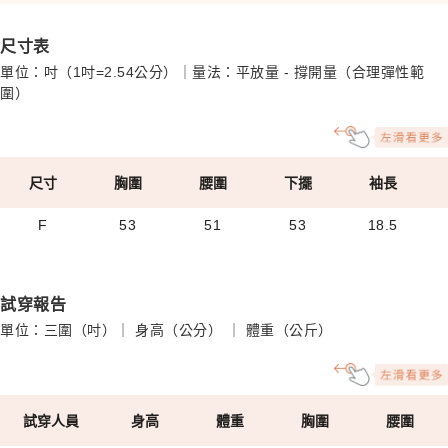
尺寸表
單位：吋（1吋=2.54公分）｜量法：平放量 - 撐開量（合理彈性範
圍）
尺寸
胸圍
腰圍
下擺
袖長
F
53
51
53
18.5
試穿報告
單位：三圍（吋）｜ 身高（公分） ｜ 體重（公斤）
試穿人員
身高
體重
胸圍
腰圍