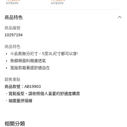
NT$399
NT$399
每筆NT$60，滿NT$1,000(含以上)免運費
付款後全家取貨
商品特色
每筆NT$60，滿NT$1,000(含以上)免運費
商品編號
萊爾富取貨付款
10297194
每筆NT$60，滿NT$1,000(含以上)免運費
商品特色
付款後萊爾富取貨
※此款無分尺寸，S至3L尺寸都可以穿!
每筆NT$60，滿NT$1,000(含以上)免運費
魚鱗棉面料親膚透氣
寬版剪裁著感舒適自在
7-11取貨付款
每筆NT$60，滿NT$1,000(含以上)免運費
銷售重點
商品款號：AB19903
付款後7-11取貨
．寬鬆版型，請依照個人喜愛的舒適度購買
每筆NT$60，滿NT$1,000(含以上)免運費
．袖圍量拼接線
宅配
每筆NT$120，滿NT$1,000(含以上)免運費
相關分類
付款後門市自取