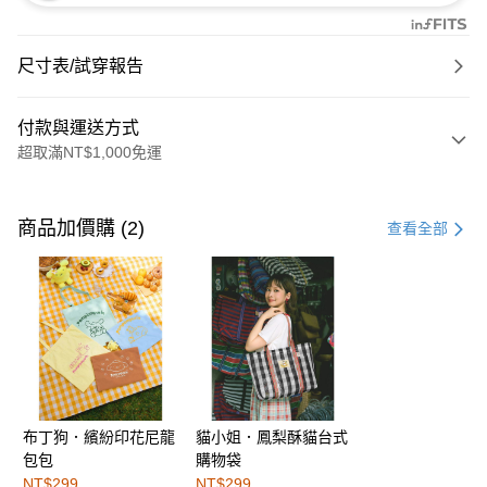
尺寸表/試穿報告
付款與運送方式
超取滿NT$1,000免運
付款方式
信用卡一次付款
商品加價購 (2)
查看全部
購物金
超商取貨付款
LINE Pay
街口支付
布丁狗．繽紛印花尼龍
貓小姐．鳳梨酥貓台式
運送方式
包包
購物袋
全家取貨付款
NT$299
NT$299