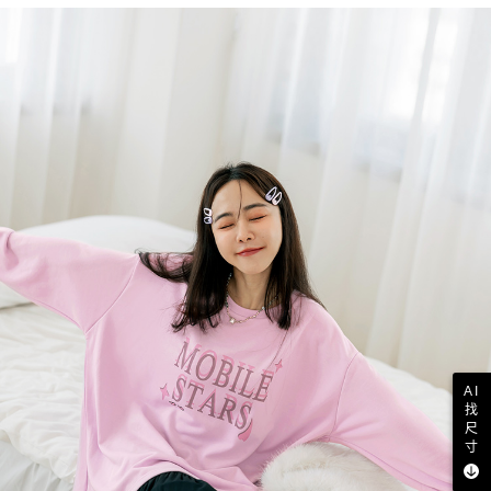
AI
找
尺
寸