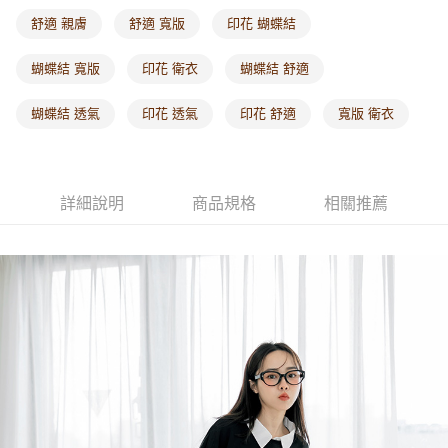
每筆NT$60，滿NT$1,000(含以上)免運費
舒適 親膚
舒適 寬版
印花 蝴蝶結
海外配送-港/澳/新/馬/泰國專屬
查看運費
蝴蝶結 寬版
印花 衛衣
蝴蝶結 舒適
海外配送-其他亞洲地區
查看運費
蝴蝶結 透氣
印花 透氣
印花 舒適
寬版 衛衣
海外配送-歐美地區
查看運費
詳細說明
商品規格
相關推薦