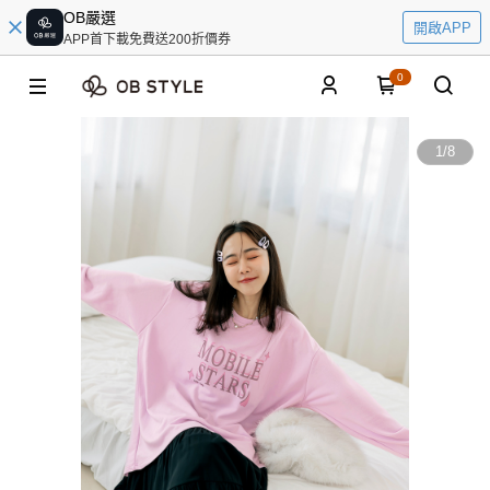
OB嚴選
開啟APP
APP首下載免費送200折價券
0
1
/
8