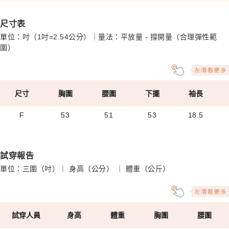
尺寸表
單位：吋（1吋=2.54公分）｜量法：平放量 - 撐開量（合理彈性範
圍）
尺寸
胸圍
腰圍
下擺
袖長
F
53
51
53
18.5
試穿報告
單位：三圍（吋）｜ 身高（公分） ｜ 體重（公斤）
試穿人員
身高
體重
胸圍
腰圍