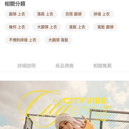
相關分類
每筆NT$60，滿NT$1,000(含以上)免運費
圓領 上衣
落肩 上衣
百搭 圓領
拼接 上衣
海外配送-港/澳/新/馬/泰國專屬
查看運費
海外配送-其他亞洲地區
查看運費
幾何 上衣
大圓領 上衣
寬鬆 上衣
寬鬆 圓領
海外配送-歐美地區
查看運費
不規則拼接 上衣
大圓領 寬鬆
詳細說明
商品規格
相關推薦