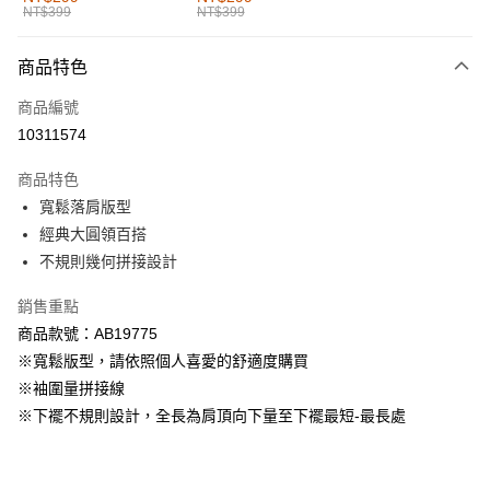
NT$399
NT$399
每筆NT$60，滿NT$1,000(含以上)免運費
付款後全家取貨
商品特色
每筆NT$60，滿NT$1,000(含以上)免運費
商品編號
萊爾富取貨付款
10311574
每筆NT$60，滿NT$1,000(含以上)免運費
商品特色
付款後萊爾富取貨
寬鬆落肩版型
每筆NT$60，滿NT$1,000(含以上)免運費
經典大圓領百搭
不規則幾何拼接設計
7-11取貨付款
每筆NT$60，滿NT$1,000(含以上)免運費
銷售重點
商品款號：AB19775
付款後7-11取貨
※寬鬆版型，請依照個人喜愛的舒適度購買
每筆NT$60，滿NT$1,000(含以上)免運費
※袖圍量拼接線
宅配
※下襬不規則設計，全長為肩頂向下量至下襬最短-最長處
每筆NT$120，滿NT$1,000(含以上)免運費
付款後門市自取