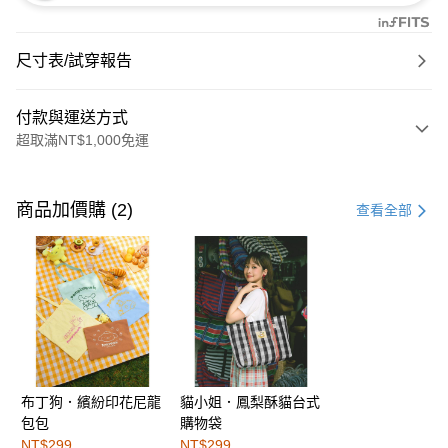
尺寸表/試穿報告
付款與運送方式
超取滿NT$1,000免運
付款方式
信用卡一次付款
商品加價購 (2)
查看全部
購物金
超商取貨付款
LINE Pay
街口支付
布丁狗．繽紛印花尼龍
貓小姐．鳳梨酥貓台式
運送方式
包包
購物袋
全家取貨付款
NT$299
NT$299