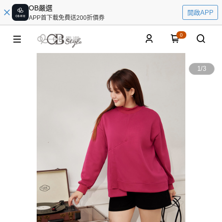
OB嚴選
開啟APP
APP首下載免費送200折價券
0
1
/
3