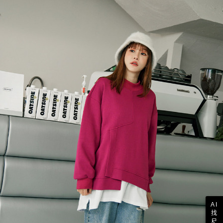
AI
找
尺