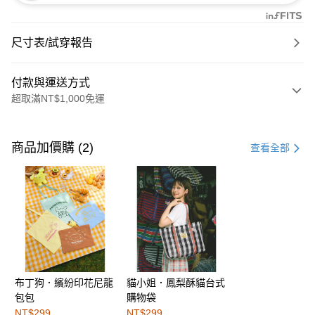
尺寸表/試穿報告
付款與運送方式
超取滿NT$1,000免運
付款方式
信用卡一次付款
商品加價購 (2)
查看全部
購物金
超商取貨付款
LINE Pay
街口支付
布丁狗．繽紛印花尼龍
貓小姐．鳳梨酥貓台式
運送方式
包包
購物袋
全家取貨付款
NT$299
NT$299