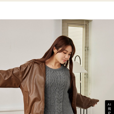
AI
找
尺