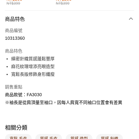
NT$399
NT$399
每筆NT$60，滿NT$1,000(含以上)免運費
付款後全家取貨
商品特色
每筆NT$60，滿NT$1,000(含以上)免運費
商品編號
萊爾富取貨付款
10313360
每筆NT$60，滿NT$1,000(含以上)免運費
商品特色
付款後萊爾富取貨
縝密針織質感蓬鬆豐厚
每筆NT$60，滿NT$1,000(含以上)免運費
麻花紋理增添亮眼造型
寬鬆長版修飾身形纖瘦
7-11取貨付款
每筆NT$60，滿NT$1,000(含以上)免運費
銷售重點
商品款號：FA3030
付款後7-11取貨
※袖長是從肩頂量至袖口，因每人肩寬不同袖口位置會有差異
每筆NT$60，滿NT$1,000(含以上)免運費
宅配
每筆NT$120，滿NT$1,000(含以上)免運費
相關分類
付款後門市自取
寬鬆 毛衣
質感 毛衣
質感 造型
質感 針織