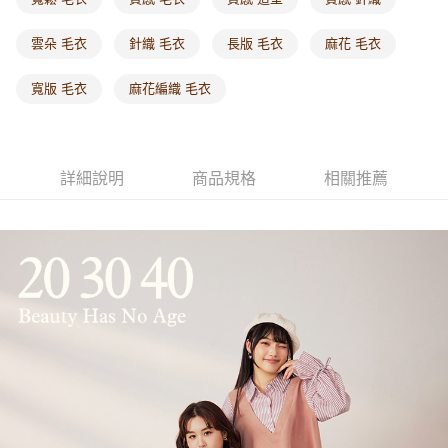
每筆NT$60，滿NT$1,000(含以上)免運費
雲朵 毛衣
針織 毛衣
長版 毛衣
麻花 毛衣
海外配送-港/澳/新/馬/泰國專屬
查看運費
寬版 毛衣
麻花編織 毛衣
海外配送-其他亞洲地區
查看運費
海外配送-歐美地區
查看運費
詳細說明
商品規格
相關推薦