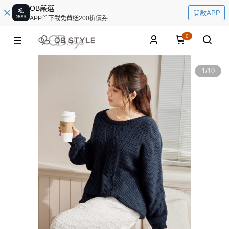
OB嚴選
開啟APP
APP首下載免費送200折價券
0
1
/
10