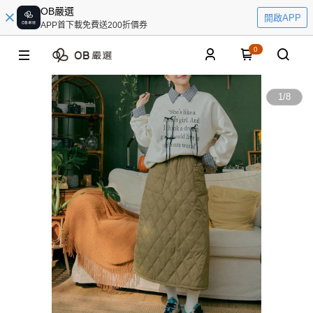
OB嚴選
開啟APP
APP首下載免費送200折價券
0
1
/
8