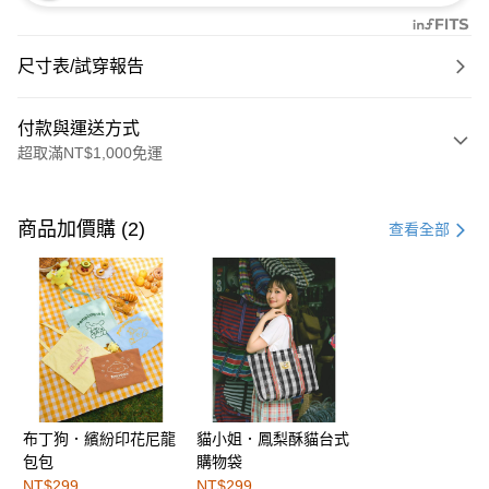
尺寸表/試穿報告
付款與運送方式
超取滿NT$1,000免運
付款方式
信用卡一次付款
商品加價購 (2)
查看全部
購物金
超商取貨付款
LINE Pay
街口支付
布丁狗．繽紛印花尼龍
貓小姐．鳳梨酥貓台式
運送方式
包包
購物袋
全家取貨付款
NT$299
NT$299