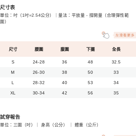
尺寸表
單位：吋（1吋=2.54公分）｜量法：平放量 - 撐開量（合理彈性範
圍）
尺寸
腰圍
腹圍
下擺
全長
S
24-28
36
48
32.5
M
26-30
38
50
33
L
28-32
40
53
34
XL
30-34
42
56
35
試穿報告
單位：三圍（吋）｜ 身高（公分） ｜ 體重（公斤）