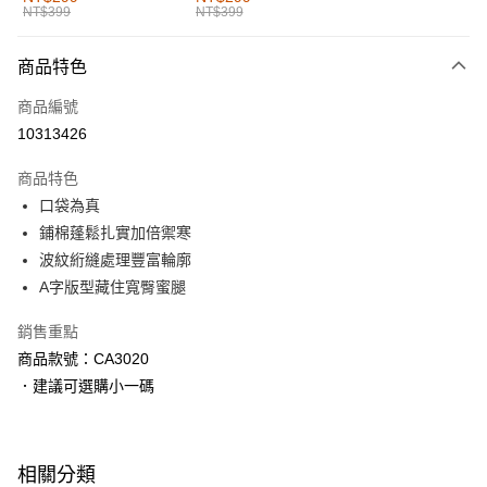
NT$399
NT$399
每筆NT$60，滿NT$1,000(含以上)免運費
付款後全家取貨
商品特色
每筆NT$60，滿NT$1,000(含以上)免運費
商品編號
萊爾富取貨付款
10313426
每筆NT$60，滿NT$1,000(含以上)免運費
商品特色
付款後萊爾富取貨
口袋為真
每筆NT$60，滿NT$1,000(含以上)免運費
鋪棉蓬鬆扎實加倍禦寒
波紋絎縫處理豐富輪廓
7-11取貨付款
A字版型藏住寬臀蜜腿
每筆NT$60，滿NT$1,000(含以上)免運費
銷售重點
付款後7-11取貨
商品款號：CA3020
每筆NT$60，滿NT$1,000(含以上)免運費
．建議可選購小一碼
宅配
每筆NT$120，滿NT$1,000(含以上)免運費
相關分類
付款後門市自取