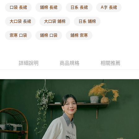
每筆NT$60，滿NT$1,000(含以上)免運費
口袋 長裙
鋪棉 長裙
日系 長裙
A字 長裙
海外配送-港/澳/新/馬/泰國專屬
查看運費
大口袋 長裙
大口袋 鋪棉
日系 鋪棉
海外配送-其他亞洲地區
查看運費
禦寒 口袋
鋪棉 口袋
鋪棉 禦寒
海外配送-歐美地區
查看運費
詳細說明
商品規格
相關推薦