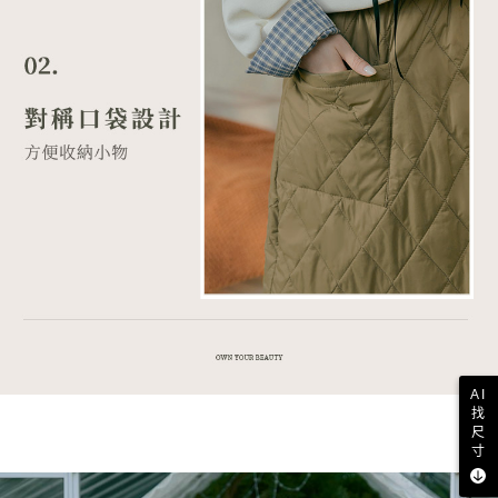
AI
找
尺
寸