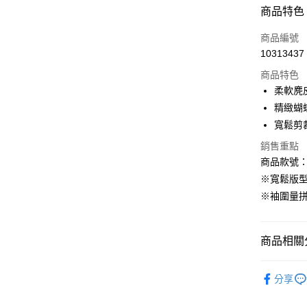
付款方式
商品特色
信用卡一
商品編號
10313437
購物金
商品特色
超商取貨
柔軟麂
精緻蝴
LINE Pay
寬鬆剪
街口支付
銷售重點
商品款號：A
※寬鬆版
運送方式
※袖圍量
全家取貨
每筆NT$6
商品相關分
付款後全
女裝
上
每筆NT$6
分享
女裝
風
萊爾富取