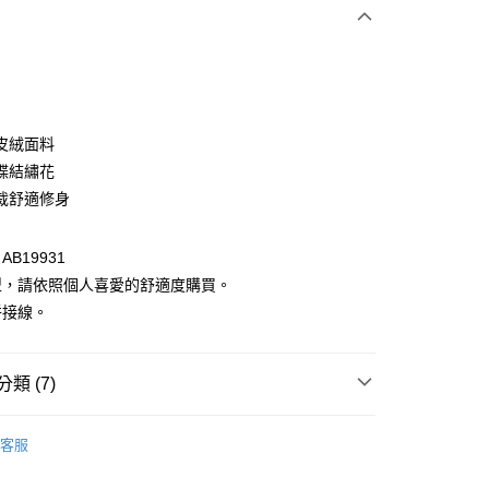
次付款
付款
皮絨面料
蝶結繡花
裁舒適修身
B19931
型，請依照個人喜愛的舒適度購買。
拼接線。
付款
0，滿NT$1,000(含以上)免運費
類 (7)
家取貨
衣
上衣全系列
0，滿NT$1,000(含以上)免運費
客服
格支線
甜酷休閒
甜酷休閒上衣
貨付款