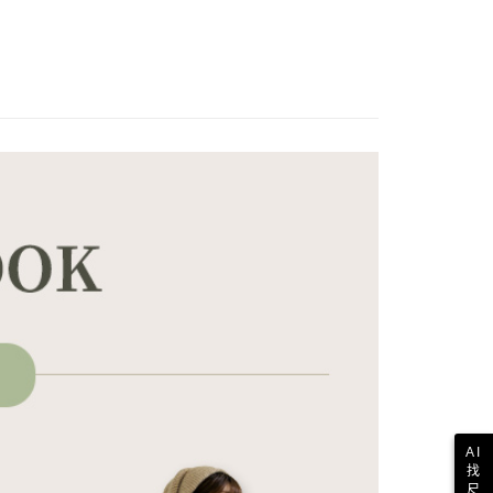
AI
找
尺