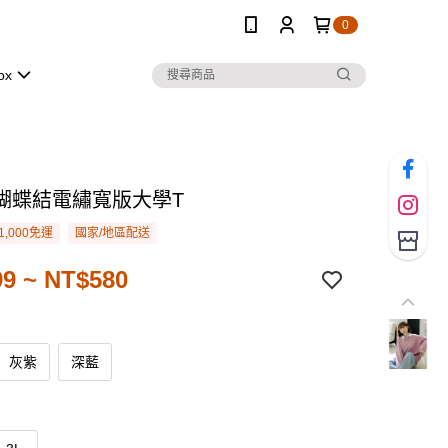
0
ox
蝴蝶結電繡寬版大學T
1,000免運
國家/地區配送
9 ~ NT$580
灰紫
深藍