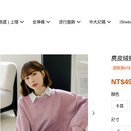
涼感 | 上隱
女神褲
流行服飾
中大尺碼
iSheb
麂皮絨
超取滿NT$
NT$49
顏色
卡其
尺寸