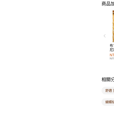
商品加
布
尼
NT
NT
相關
舒適 
蝴蝶