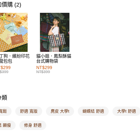
女裝
上
每筆NT$6
價購 (2)
女裝
上
付款後萊
每筆NT$6
女裝
上
女裝
風
7-11取貨
每筆NT$6
女裝
特
付款後7-1
丁狗．繽紛印花
貓小姐．鳳梨酥貓
龍包包
台式購物袋
每筆NT$6
$299
NT$299
$399
NT$399
宅配
每筆NT$1
付款後門
分類
每筆NT$6
寬鬆
舒適 寬版
麂皮 大學t
蝴蝶結 舒適
大學t 舒適
海外配送-港
結 顯瘦
修身 舒適
海外配送-
海外配送-