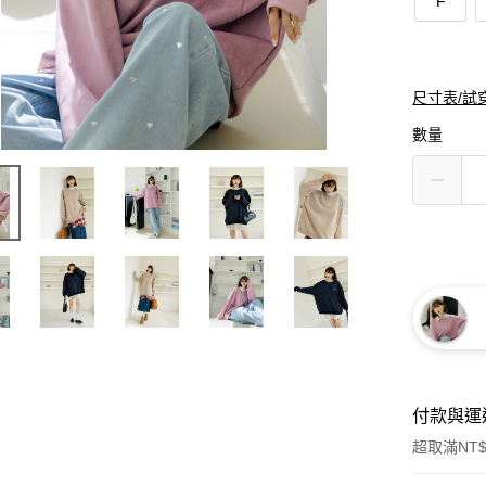
F
尺寸表/試
數量
付款與運
超取滿NT$