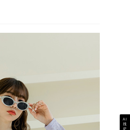
AI
找
尺