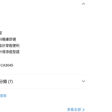
次付款
付款
緊
料親膚舒適
設計穿脫便利
計增添造型感
A3045
付款
類 (7)
0，滿NT$1,000(含以上)免運費
裝
洋裝全系列
家取貨
客服
0，滿NT$1,000(含以上)免運費
格支線
甜酷休閒
甜酷休閒下著
貨付款
格支線
甜酷休閒
甜酷休閒全系列
查看全部