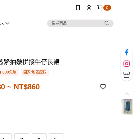
0
ox
鬆緊抽皺拼接牛仔長裙
1,000免運
國家/地區配送
0 ~ NT$860