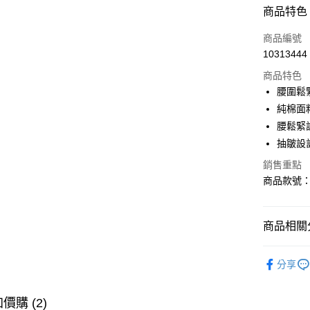
付款方式
商品特色
信用卡一
商品編號
10313444
購物金
商品特色
超商取貨
腰圍鬆
純棉面
LINE Pay
腰鬆緊
街口支付
抽皺設
銷售重點
商品款號：C
運送方式
全家取貨
商品相關分
每筆NT$6
女裝
洋
付款後全
分享
每筆NT$6
女裝
風
萊爾富取
女裝
風
價購 (2)