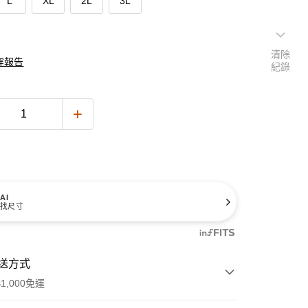
L
XL
2L
3L
清除
穿報告
紀錄
AI
找尺寸
送方式
1,000免運