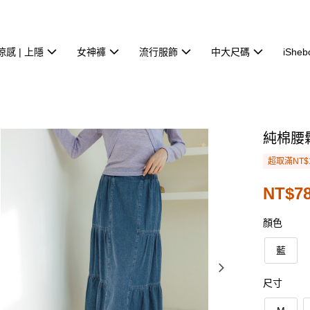
涼感 | 上隱
女神褲
流行服飾
中大尺碼
iSheb
純棉腰
超取滿NT$
NT$78
顏色
藍
尺寸