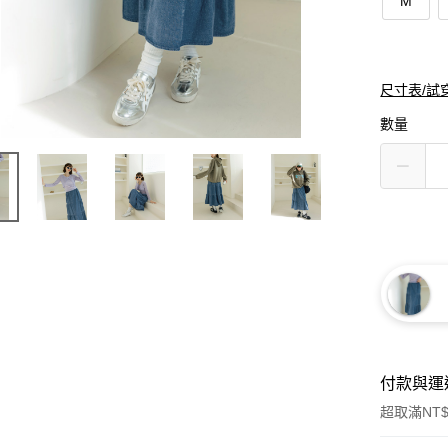
M
尺寸表/試
數量
付款與運
超取滿NT$