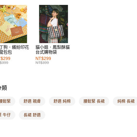
每筆NT$6
女裝
下
付款後萊
女裝
下
每筆NT$6
女裝
特
7-11取貨
女裝
特
每筆NT$6
丁狗．繽紛印花
貓小姐．鳳梨酥貓
龍包包
台式購物袋
付款後7-1
$299
NT$299
每筆NT$6
$399
NT$399
宅配
每筆NT$1
分類
付款後門
每筆NT$6
 腰鬆緊
舒適 親膚
舒適 純棉
腰鬆緊 長裙
純棉 長裙
海外配送-港
緊 牛仔
長裙 舒適
海外配送-
海外配送-