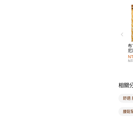
布
尼
NT
NT
相關
舒適
腰鬆