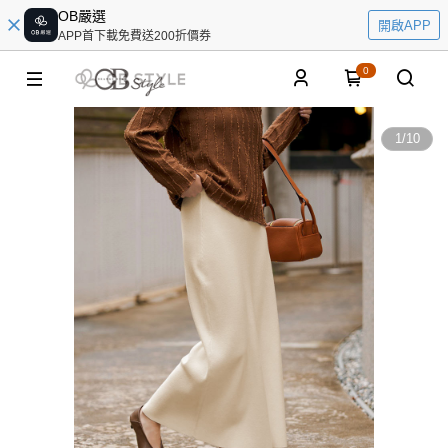
OB嚴選
開啟APP
APP首下載免費送200折價券
0
1
/
10