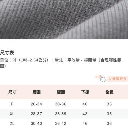
尺寸表
單位：吋（1吋=2.54公分）｜量法：平放量 - 撐開量（合理彈性範
圍）
尺寸
腰圍
腹圍
下擺
全長
F
26-34
30-36
40
35
XL
28-37
33-39
43
35
2L
30-40
36-42
46
36