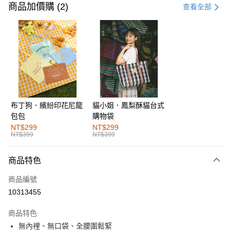
信用卡一次付款
商品加價購 (2)
查看全部
購物金
超商取貨付款
LINE Pay
街口支付
布丁狗．繽紛印花尼龍
貓小姐．鳳梨酥貓台式
運送方式
包包
購物袋
全家取貨付款
NT$299
NT$299
NT$399
NT$399
每筆NT$60，滿NT$1,000(含以上)免運費
付款後全家取貨
商品特色
每筆NT$60，滿NT$1,000(含以上)免運費
商品編號
萊爾富取貨付款
10313455
每筆NT$60，滿NT$1,000(含以上)免運費
商品特色
付款後萊爾富取貨
無內裡、無口袋、全腰圍鬆緊