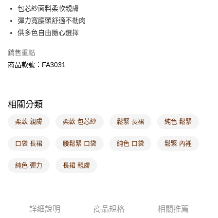
每筆NT$60，滿NT$1,000(含以上)免運費
包芯紗面料柔軟親膚
彈力寬腰頭舒適不勒肉
7-11取貨付款
供多色自由隨心選擇
每筆NT$60，滿NT$1,000(含以上)免運費
銷售重點
付款後7-11取貨
商品款號：FA3031
每筆NT$60，滿NT$1,000(含以上)免運費
宅配
每筆NT$120，滿NT$1,000(含以上)免運費
相關分類
付款後門市自取
柔軟 親膚
柔軟 包芯紗
鬆緊 長裙
純色 鬆緊
每筆NT$60，滿NT$1,000(含以上)免運費
口袋 長裙
腰鬆緊 口袋
純色 口袋
鬆緊 內裡
海外配送-港/澳/新/馬/泰國專屬
查看運費
純色 彈力
長裙 親膚
海外配送-其他亞洲地區
查看運費
海外配送-歐美地區
查看運費
詳細說明
商品規格
相關推薦