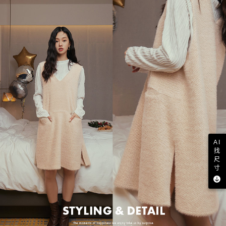
AI
找
尺
寸