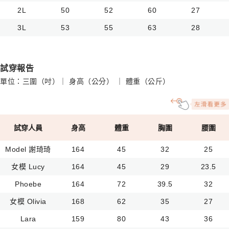
2L
50
52
60
27
3L
53
55
63
28
試穿報告
單位：三圍（吋）｜ 身高（公分） ｜ 體重（公斤）
試穿人員
身高
體重
胸圍
腰圍
Model 謝琦琦
164
45
32
25
女模 Lucy
164
45
29
23.5
Phoebe
164
72
39.5
32
女模 Olivia
168
62
35
27
Lara
159
80
43
36