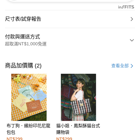
尺寸表/試穿報告
付款與運送方式
超取滿NT$1,000免運
付款方式
信用卡一次付款
商品加價購 (2)
查看全部
購物金
超商取貨付款
LINE Pay
街口支付
布丁狗．繽紛印花尼龍
貓小姐．鳳梨酥貓台式
運送方式
包包
購物袋
全家取貨付款
NT$299
NT$299