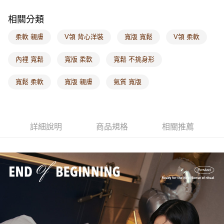
每筆NT$60，滿NT$1,000(含以上)免運費
相關分類
海外配送-港/澳/新/馬/泰國專屬
查看運費
柔軟 親膚
V領 背心洋裝
寬版 寬鬆
V領 柔軟
海外配送-其他亞洲地區
查看運費
內裡 寬鬆
寬版 柔軟
寬鬆 不挑身形
海外配送-歐美地區
查看運費
寬鬆 柔軟
寬版 親膚
氣質 寬版
詳細說明
商品規格
相關推薦