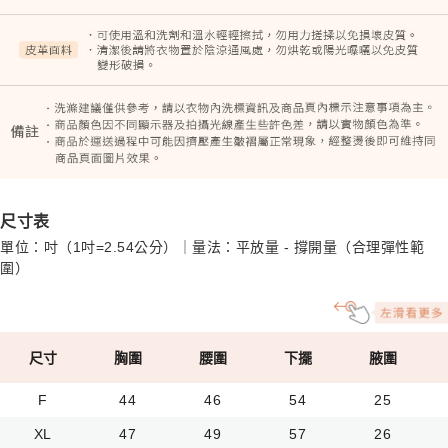
尺寸表
單位：吋（1吋=2.54公分）｜量法：平放量 - 撐開量（合理彈性範
圍）
尺寸
胸圍
腰圍
下擺
腋圍
F
44
46
54
25
XL
47
49
57
26