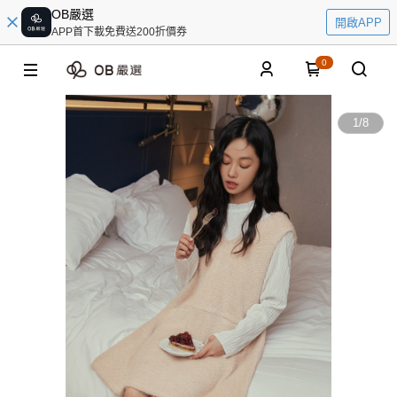
OB嚴選
開啟APP
APP首下載免費送200折價券
0
1
/
8