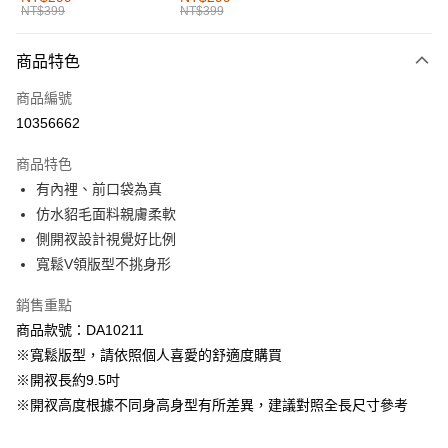
NT$399
NT$399
每筆NT$60，滿NT$1,000(含以上)免運費
付款後全家取貨
商品特色
每筆NT$60，滿NT$1,000(含以上)免運費
商品編號
萊爾富取貨付款
10356662
每筆NT$60，滿NT$1,000(含以上)免運費
商品特色
付款後萊爾富取貨
有內裡、前口袋為真
每筆NT$60，滿NT$1,000(含以上)免運費
仿水貂毛面料親膚柔軟
側開衩設計視覺好比例
7-11取貨付款
寬鬆V領版型不挑身形
每筆NT$60，滿NT$1,000(含以上)免運費
銷售重點
付款後7-11取貨
商品款號：DA10211
每筆NT$60，滿NT$1,000(含以上)免運費
※寬鬆版型，請依照個人喜愛的舒適度購買
宅配
※開衩長約9.5吋
每筆NT$120，滿NT$1,000(含以上)免運費
※開衩高度根據不同身高身型有所差異，建議對照全長尺寸參考
付款後門市自取