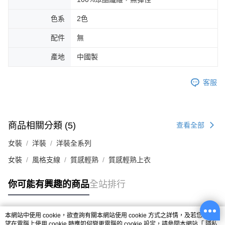
色系
2色
配件
無
產地
中國製
客服
商品相關分類 (5)
查看全部
女裝
洋裝
洋裝全系列
女裝
風格支線
質感輕熟
質感輕熟上衣
你可能有興趣的商品
全站排行
本網站中使用 cookie，欲查詢有關本網站使用 cookie 方式之詳情，及若您不希
熱門標籤
望在電腦上使用 cookie 時應如何變更電腦的 cookie 設定，請參閱本網站「
隱私