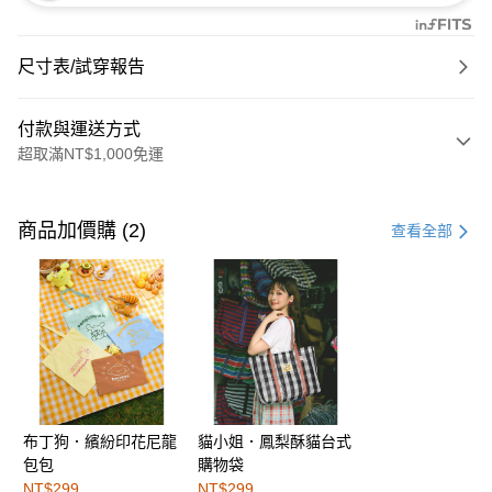
尺寸表/試穿報告
付款與運送方式
超取滿NT$1,000免運
付款方式
信用卡一次付款
商品加價購 (2)
查看全部
購物金
超商取貨付款
LINE Pay
街口支付
布丁狗．繽紛印花尼龍
貓小姐．鳳梨酥貓台式
運送方式
包包
購物袋
全家取貨付款
NT$299
NT$299