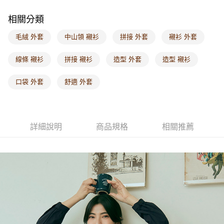
每筆NT$60，滿NT$1,000(含以上)免運費
相關分類
海外配送-港/澳/新/馬/泰國專屬
查看運費
毛絨 外套
中山領 襯衫
拼接 外套
襯衫 外套
海外配送-其他亞洲地區
查看運費
線條 襯衫
拼接 襯衫
造型 外套
造型 襯衫
海外配送-歐美地區
查看運費
口袋 外套
舒適 外套
詳細說明
商品規格
相關推薦