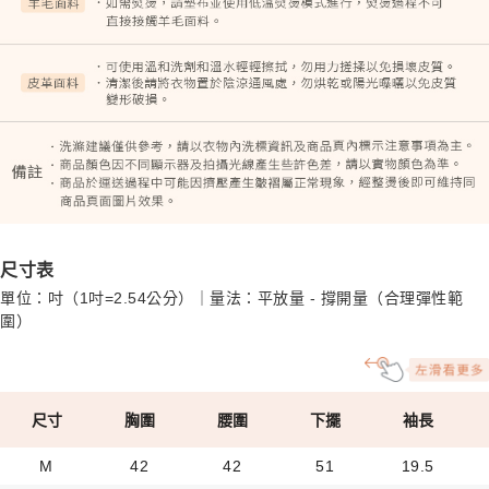
尺寸表
單位：吋（1吋=2.54公分）｜量法：平放量 - 撐開量（合理彈性範
圍）
尺寸
胸圍
腰圍
下擺
袖長
M
42
42
51
19.5