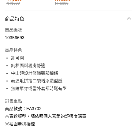
NT$399
NT$399
每筆NT$60，滿NT$1,000(含以上)免運費
付款後全家取貨
商品特色
每筆NT$60，滿NT$1,000(含以上)免運費
商品編號
萊爾富取貨付款
10356693
每筆NT$60，滿NT$1,000(含以上)免運費
商品特色
付款後萊爾富取貨
釦可開
每筆NT$60，滿NT$1,000(含以上)免運費
純棉面料親膚舒適
中山領設計修飾頸部線條
7-11取貨付款
泰迪毛拼接口袋增添造型感
每筆NT$60，滿NT$1,000(含以上)免運費
無論單穿或當外套都時髦有型
付款後7-11取貨
銷售重點
每筆NT$60，滿NT$1,000(含以上)免運費
商品款號：EA3702
宅配
※寬鬆版型，請依照個人喜愛的舒適度購買
每筆NT$120，滿NT$1,000(含以上)免運費
※袖圍量拼接線
付款後門市自取