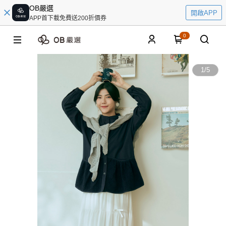
OB嚴選
開啟APP
APP首下載免費送200折價券
0
1
/
5