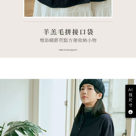
AI
找
尺
寸