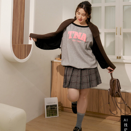
AI
找
尺