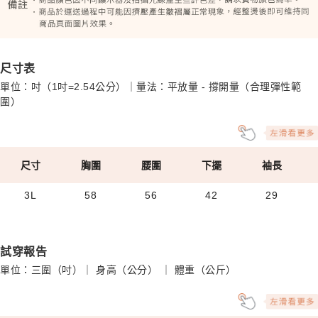
尺寸表
單位：吋（1吋=2.54公分）｜量法：平放量 - 撐開量（合理彈性範
圍）
尺寸
胸圍
腰圍
下擺
袖長
3L
58
56
42
29
試穿報告
單位：三圍（吋）｜ 身高（公分） ｜ 體重（公斤）