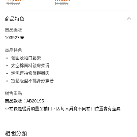
NT$399
NT$399
每筆NT$60，滿NT$1,000(含以上)免運費
付款後全家取貨
商品特色
每筆NT$60，滿NT$1,000(含以上)免運費
商品編號
萊爾富取貨付款
10392796
每筆NT$60，滿NT$1,000(含以上)免運費
商品特色
付款後萊爾富取貨
領圍及袖口鬆緊
每筆NT$60，滿NT$1,000(含以上)免運費
太空棉面料親膚柔滑
泡泡連袖修飾掰掰肉
7-11取貨付款
寬鬆版型不挑身形穿著
每筆NT$60，滿NT$1,000(含以上)免運費
銷售重點
付款後7-11取貨
商品款號：AB20195
每筆NT$60，滿NT$1,000(含以上)免運費
※袖長是從肩頂量至袖口，因每人肩寬不同袖口位置會有差異
宅配
每筆NT$120，滿NT$1,000(含以上)免運費
相關分類
付款後門市自取