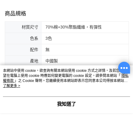
商品規格
材質尺寸
70%棉+30%聚酯纖維，有彈性
色系
3色
配件
無
產地
中國製
本網站中使用 cookie，欲查詢有關本網站使用 cookie 方式之詳情，及若您不希
客服
望在電腦上使用 cookie 時應如何變更電腦的 cookie 設定，請參閱本網站「
隱私
權條款
」之 Cookie 聲明。您繼續使用本網站即表示您同意本公司得按本網站使
用條款之 Cookie 聲明使用 cookie。
了解更多 >
商品相關分類 (8)
查看全部
我知道了
女裝
上衣
上衣全系列
女裝
上衣
大學T | 帽T