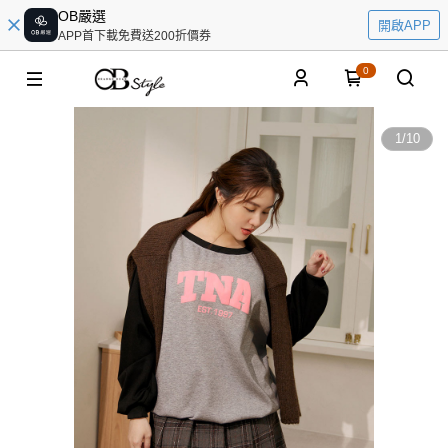
OB嚴選
開啟APP
APP首下載免費送200折價券
0
1
/
10