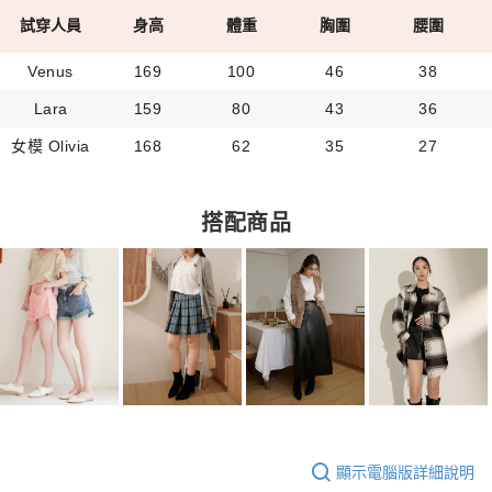
試穿人員
身高
體重
胸圍
腰圍
Venus
169
100
46
38
Lara
159
80
43
36
女模 Olivia
168
62
35
27
搭配商品
顯示電腦版詳細說明