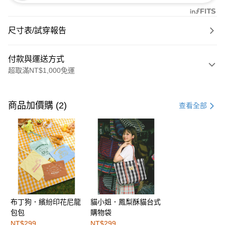
尺寸表/試穿報告
付款與運送方式
超取滿NT$1,000免運
付款方式
信用卡一次付款
商品加價購 (2)
查看全部
購物金
超商取貨付款
LINE Pay
街口支付
布丁狗．繽紛印花尼龍
貓小姐．鳳梨酥貓台式
運送方式
包包
購物袋
全家取貨付款
NT$299
NT$299