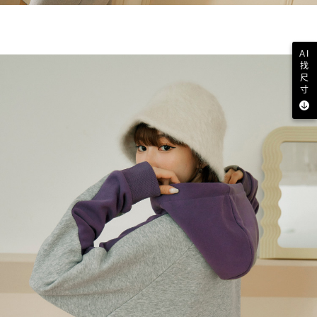
AI
找
尺
寸