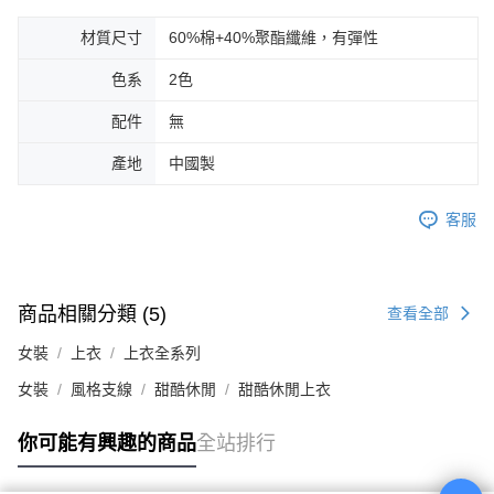
材質尺寸
60%棉+40%聚酯纖維，有彈性
色系
2色
配件
無
產地
中國製
客服
商品相關分類 (5)
查看全部
女裝
上衣
上衣全系列
女裝
風格支線
甜酷休閒
甜酷休閒上衣
你可能有興趣的商品
全站排行