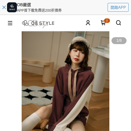
OB嚴選
開啟APP
APP首下載免費送200折價券
0
1
/
8