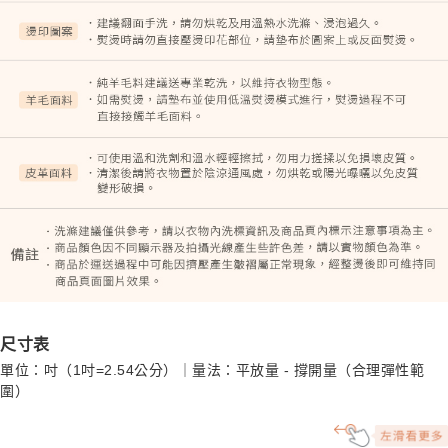
尺寸表
單位：吋（1吋=2.54公分）｜量法：平放量 - 撐開量（合理彈性範
圍）