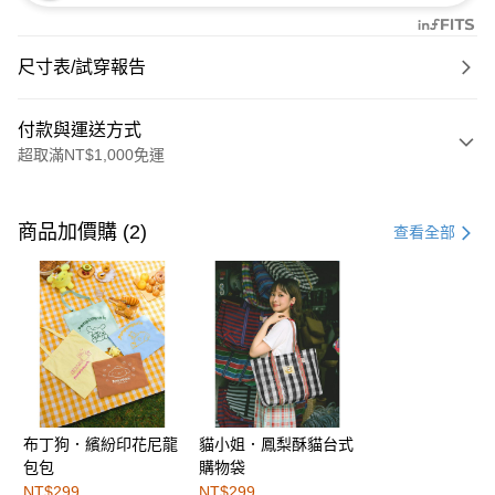
尺寸表/試穿報告
付款與運送方式
超取滿NT$1,000免運
付款方式
信用卡一次付款
商品加價購 (2)
查看全部
購物金
超商取貨付款
LINE Pay
街口支付
布丁狗．繽紛印花尼龍
貓小姐．鳳梨酥貓台式
運送方式
包包
購物袋
全家取貨付款
NT$299
NT$299