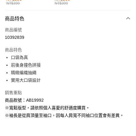
NT$399
NT$399
每筆NT$60，滿NT$1,000(含以上)免運費
付款後全家取貨
商品特色
每筆NT$60，滿NT$1,000(含以上)免運費
商品編號
萊爾富取貨付款
10392839
每筆NT$60，滿NT$1,000(含以上)免運費
商品特色
付款後萊爾富取貨
口袋為真
每筆NT$60，滿NT$1,000(含以上)免運費
前後身撞色拼接
精緻編織抽繩
7-11取貨付款
實用大口袋設計
每筆NT$60，滿NT$1,000(含以上)免運費
銷售重點
付款後7-11取貨
商品款號：AB19992
每筆NT$60，滿NT$1,000(含以上)免運費
※寬鬆版型，請依照個人喜愛的舒適度購買。
宅配
※袖長是從肩頂量至袖口，因每人肩寬不同袖口位置會有差異。
每筆NT$120，滿NT$1,000(含以上)免運費
付款後門市自取