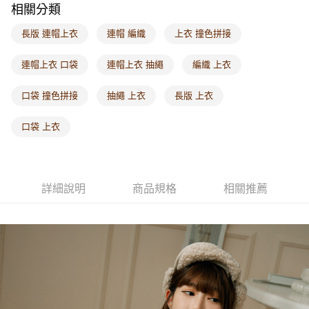
相關分類
每筆NT$60，滿NT$1,000(含以上)免運費
長版 連帽上衣
連帽 編織
上衣 撞色拼接
海外配送-港/澳/新/馬/泰國專屬
查看運費
海外配送-其他亞洲地區
查看運費
連帽上衣 口袋
連帽上衣 抽繩
編織 上衣
海外配送-歐美地區
查看運費
口袋 撞色拼接
抽繩 上衣
長版 上衣
口袋 上衣
詳細說明
商品規格
相關推薦