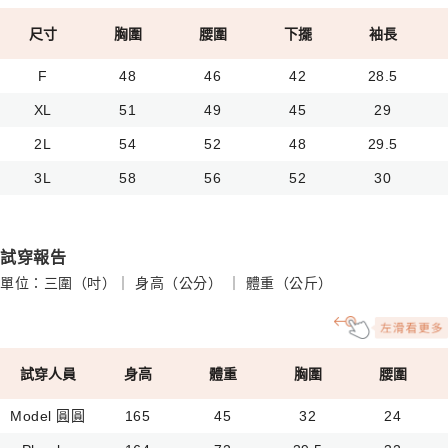
尺寸
胸圍
腰圍
下擺
袖長
F
48
46
42
28.5
XL
51
49
45
29
2L
54
52
48
29.5
3L
58
56
52
30
試穿報告
單位：三圍（吋）｜ 身高（公分） ｜ 體重（公斤）
試穿人員
身高
體重
胸圍
腰圍
Model 圓圓
165
45
32
24