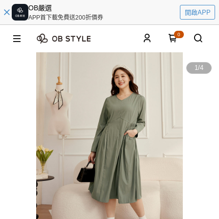
OB嚴選
開啟APP
APP首下載免費送200折價券
0
1
/
4