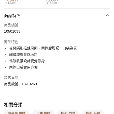
NT$399
NT$399
每筆NT$60，滿NT$1,000(含以上)免運費
付款後全家取貨
商品特色
每筆NT$60，滿NT$1,000(含以上)免運費
商品編號
萊爾富取貨付款
10501033
每筆NT$60，滿NT$1,000(含以上)免運費
商品特色
付款後萊爾富取貨
後背隱形拉鍊可開、兩側腰鬆緊、口袋為真
每筆NT$60，滿NT$1,000(含以上)免運費
細緻親膚質感面料
鬆緊收腰設計視覺修身
7-11取貨付款
兩側口袋實用方便
每筆NT$60，滿NT$1,000(含以上)免運費
銷售重點
付款後7-11取貨
商品款號：DA10269
每筆NT$60，滿NT$1,000(含以上)免運費
宅配
每筆NT$120，滿NT$1,000(含以上)免運費
相關分類
付款後門市自取
腰鬆緊 洋裝
拉鍊 洋裝
隱形 口袋
隱形 拉鍊