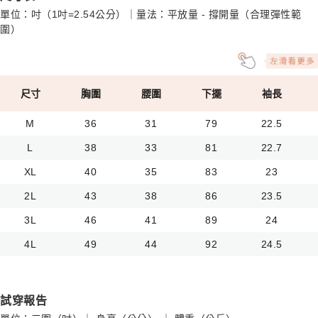
單位：吋（1吋=2.54公分）｜量法：平放量 - 撐開量（合理彈性範
圍）
尺寸
胸圍
腰圍
下擺
袖長
M
36
31
79
22.5
L
38
33
81
22.7
XL
40
35
83
23
2L
43
38
86
23.5
3L
46
41
89
24
4L
49
44
92
24.5
試穿報告