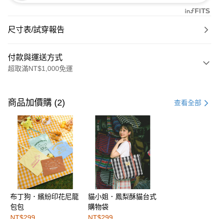
尺寸表/試穿報告
付款與運送方式
超取滿NT$1,000免運
付款方式
信用卡一次付款
商品加價購 (2)
查看全部
購物金
超商取貨付款
LINE Pay
街口支付
布丁狗．繽紛印花尼龍
貓小姐．鳳梨酥貓台式
運送方式
包包
購物袋
全家取貨付款
NT$299
NT$299