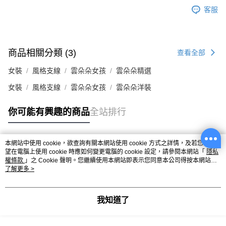
客服
商品相關分類 (3)
查看全部
女裝
風格支線
雲朵朵女孩
雲朵朵精選
女裝
風格支線
雲朵朵女孩
雲朵朵洋裝
你可能有興趣的商品
全站排行
本網站中使用 cookie，欲查詢有關本網站使用 cookie 方式之詳情，及若您不希
熱門標籤
望在電腦上使用 cookie 時應如何變更電腦的 cookie 設定，請參閱本網站「
隱私
權條款
」之 Cookie 聲明。您繼續使用本網站即表示您同意本公司得按本網站使
用條款之 Cookie 聲明使用 cookie。
了解更多 >
我知道了