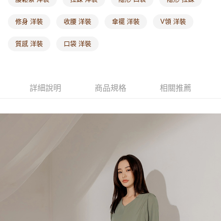
每筆NT$60，滿NT$1,000(含以上)免運費
修身 洋裝
收腰 洋裝
傘襬 洋裝
V領 洋裝
海外配送-港/澳/新/馬/泰國專屬
查看運費
質感 洋裝
口袋 洋裝
海外配送-其他亞洲地區
查看運費
海外配送-歐美地區
查看運費
詳細說明
商品規格
相關推薦