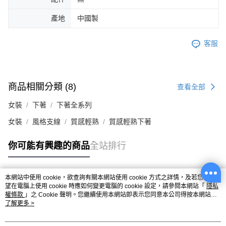
產地
中國製
客服
商品相關分類 (8)
查看全部
女裝
下著
下著全系列
女裝
風格支線
質感輕熟
質感輕熟下著
你可能有興趣的商品
全站排行
本網站中使用 cookie，欲查詢有關本網站使用 cookie 方式之詳情，及若您不希
熱門標籤
望在電腦上使用 cookie 時應如何變更電腦的 cookie 設定，請參閱本網站「
隱私
權條款
」之 Cookie 聲明。您繼續使用本網站即表示您同意本公司得按本網站使
用條款之 Cookie 聲明使用 cookie。
了解更多 >