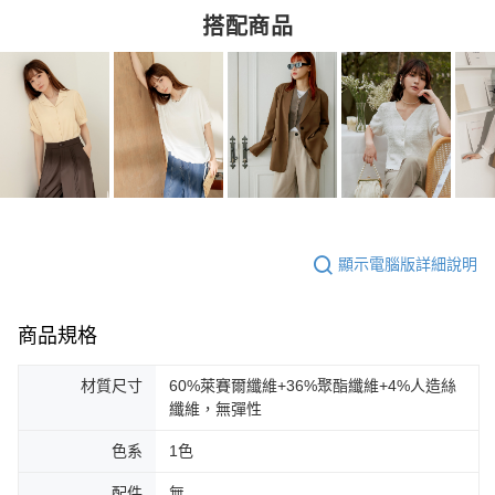
搭配商品
顯示電腦版詳細說明
商品規格
材質尺寸
60%萊賽爾纖維+36%聚酯纖維+4%人造絲
纖維，無彈性
色系
1色
配件
無