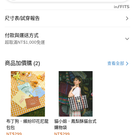
尺寸表/試穿報告
付款與運送方式
超取滿NT$1,000免運
付款方式
信用卡一次付款
商品加價購 (2)
查看全部
購物金
超商取貨付款
LINE Pay
街口支付
布丁狗．繽紛印花尼龍
貓小姐．鳳梨酥貓台式
運送方式
包包
購物袋
全家取貨付款
NT$299
NT$299