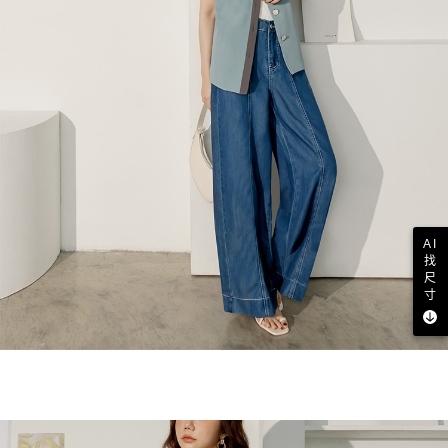
AI
找
尺
寸