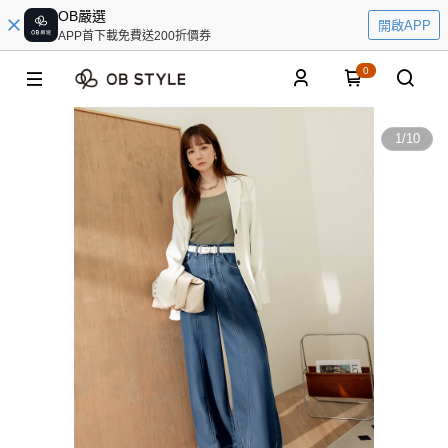
OB嚴選
開啟APP
APP首下載免費送200折價券
0
1
/
10