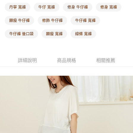
每筆NT$60，滿NT$1,000(含以上)免運費
丹寧 寬褲
牛仔 寬褲
修身 牛仔褲
修身 寬褲
海外配送-港/澳/新/馬/泰國專屬
查看運費
顯瘦 牛仔褲
修飾 牛仔褲
牛仔褲 寬褲
海外配送-其他亞洲地區
查看運費
牛仔褲 後口袋
顯瘦 寬褲
線條 寬褲
海外配送-歐美地區
查看運費
詳細說明
商品規格
相關推薦