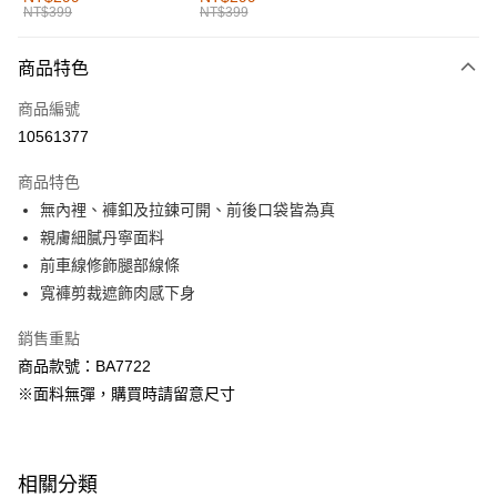
NT$399
NT$399
每筆NT$60，滿NT$1,000(含以上)免運費
付款後全家取貨
商品特色
每筆NT$60，滿NT$1,000(含以上)免運費
商品編號
萊爾富取貨付款
10561377
每筆NT$60，滿NT$1,000(含以上)免運費
商品特色
付款後萊爾富取貨
無內裡、褲釦及拉鍊可開、前後口袋皆為真
每筆NT$60，滿NT$1,000(含以上)免運費
親膚細膩丹寧面料
前車線修飾腿部線條
7-11取貨付款
寬褲剪裁遮飾肉感下身
每筆NT$60，滿NT$1,000(含以上)免運費
銷售重點
付款後7-11取貨
商品款號：BA7722
每筆NT$60，滿NT$1,000(含以上)免運費
※面料無彈，購買時請留意尺寸
宅配
每筆NT$120，滿NT$1,000(含以上)免運費
相關分類
付款後門市自取