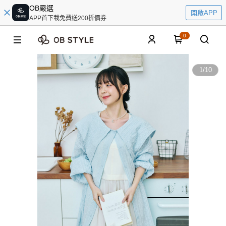
OB嚴選
開啟APP
APP首下載免費送200折價券
0
1
/
10