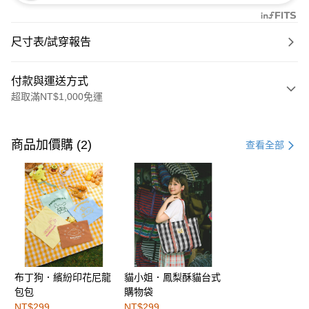
尺寸表/試穿報告
付款與運送方式
超取滿NT$1,000免運
付款方式
信用卡一次付款
商品加價購 (2)
查看全部
購物金
超商取貨付款
LINE Pay
街口支付
布丁狗．繽紛印花尼龍
貓小姐．鳳梨酥貓台式
運送方式
包包
購物袋
全家取貨付款
NT$299
NT$299