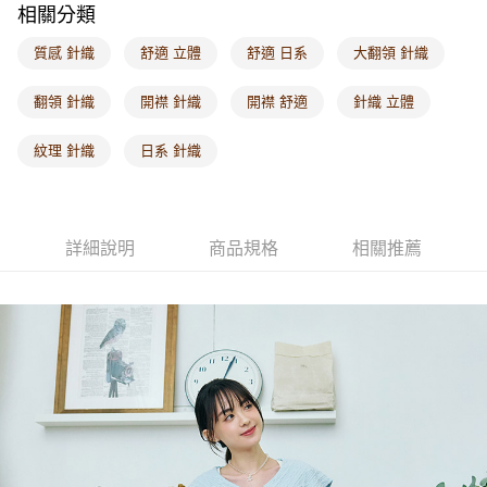
相關分類
每筆NT$60，滿NT$1,000(含以上)免運費
質感 針織
舒適 立體
舒適 日系
大翻領 針織
海外配送-港/澳/新/馬/泰國專屬
查看運費
海外配送-其他亞洲地區
查看運費
翻領 針織
開襟 針織
開襟 舒適
針織 立體
海外配送-歐美地區
查看運費
紋理 針織
日系 針織
詳細說明
商品規格
相關推薦