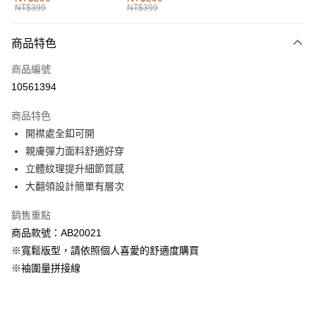
NT$399
NT$399
每筆NT$60，滿NT$1,000(含以上)免運費
付款後全家取貨
商品特色
每筆NT$60，滿NT$1,000(含以上)免運費
商品編號
萊爾富取貨付款
10561394
每筆NT$60，滿NT$1,000(含以上)免運費
商品特色
付款後萊爾富取貨
開襟處全釦可開
每筆NT$60，滿NT$1,000(含以上)免運費
親膚彈力面料舒適好穿
立體紋理提升細節質感
7-11取貨付款
大翻領設計簡單有層次
每筆NT$60，滿NT$1,000(含以上)免運費
銷售重點
付款後7-11取貨
商品款號：AB20021
每筆NT$60，滿NT$1,000(含以上)免運費
※寬鬆版型，請依照個人喜愛的舒適度購買
宅配
※袖圍量拼接線
每筆NT$120，滿NT$1,000(含以上)免運費
付款後門市自取