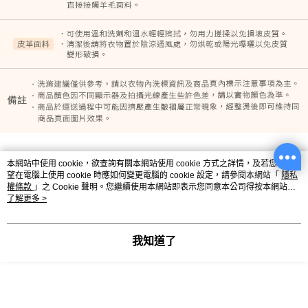
尺寸表
本網站中使用 cookie，欲查詢有關本網站使用 cookie 方式之詳情，及若您不希
望在電腦上使用 cookie 時應如何變更電腦的 cookie 設定，請參閱本網站「
隱私
單位：吋（1吋=2.54公分）｜量法：平放量 - 撐開量（合理彈性範
權條款
」之 Cookie 聲明。您繼續使用本網站即表示您同意本公司得按本網站使
圍）
用條款之 Cookie 聲明使用 cookie。
了解更多 >
我知道了
尺寸
胸圍
腰圍
下擺
袖長
F
56
56
58
19.5