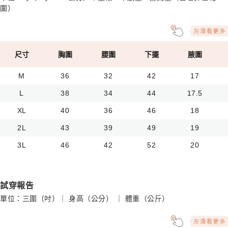
圍）
尺寸
胸圍
腰圍
下擺
腋圍
M
36
32
42
17
L
38
34
44
17.5
XL
40
36
46
18
2L
43
39
49
19
3L
46
42
52
20
試穿報告
單位：三圍（吋）｜ 身高（公分） ｜ 體重（公斤）