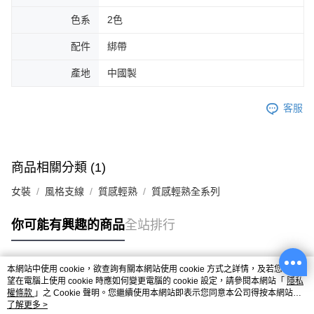
色系
2色
配件
綁帶
產地
中國製
客服
商品相關分類 (1)
女裝
風格支線
質感輕熟
質感輕熟全系列
你可能有興趣的商品
全站排行
本網站中使用 cookie，欲查詢有關本網站使用 cookie 方式之詳情，及若您不希
熱門標籤
望在電腦上使用 cookie 時應如何變更電腦的 cookie 設定，請參閱本網站「
隱私
權條款
」之 Cookie 聲明。您繼續使用本網站即表示您同意本公司得按本網站使
用條款之 Cookie 聲明使用 cookie。
了解更多 >