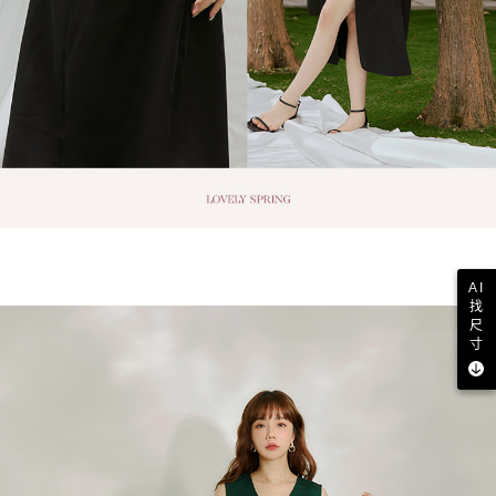
AI
找
尺
寸