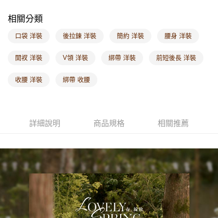
每筆NT$60，滿NT$1,000(含以上)免運費
相關分類
海外配送-港/澳/新/馬/泰國專屬
查看運費
口袋 洋裝
後拉鍊 洋裝
簡約 洋裝
腰身 洋裝
海外配送-其他亞洲地區
查看運費
開衩 洋裝
V領 洋裝
綁帶 洋裝
前短後長 洋裝
海外配送-歐美地區
查看運費
收腰 洋裝
綁帶 收腰
詳細說明
商品規格
相關推薦