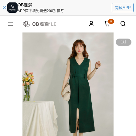
OB嚴選
開啟APP
APP首下載免費送200折價券
0
1
/
1