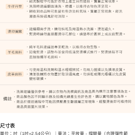
尺寸表
單位：吋（1吋=2.54公分）｜量法：平放量 - 撐開量（合理彈性範