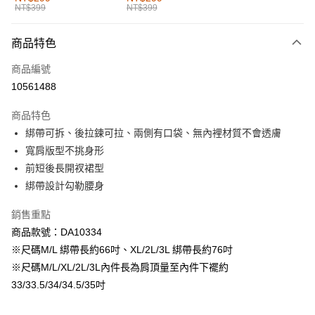
NT$399
NT$399
每筆NT$60，滿NT$1,000(含以上)免運費
付款後全家取貨
商品特色
每筆NT$60，滿NT$1,000(含以上)免運費
商品編號
萊爾富取貨付款
10561488
每筆NT$60，滿NT$1,000(含以上)免運費
商品特色
付款後萊爾富取貨
綁帶可拆、後拉鍊可拉、兩側有口袋、無內裡材質不會透膚
每筆NT$60，滿NT$1,000(含以上)免運費
寬肩版型不挑身形
前短後長開衩裙型
7-11取貨付款
綁帶設計勾勒腰身
每筆NT$60，滿NT$1,000(含以上)免運費
銷售重點
付款後7-11取貨
商品款號：DA10334
每筆NT$60，滿NT$1,000(含以上)免運費
※尺碼M/L 綁帶長約66吋、XL/2L/3L 綁帶長約76吋
宅配
※尺碼M/L/XL/2L/3L內件長為肩頂量至內件下襬約
每筆NT$120，滿NT$1,000(含以上)免運費
33/33.5/34/34.5/35吋
付款後門市自取