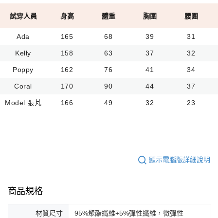
試穿人員
身高
體重
胸圍
腰圍
Ada
165
68
39
31
Kelly
158
63
37
32
Poppy
162
76
41
34
Coral
170
90
44
37
Model 張芃
166
49
32
23
顯示電腦版詳細說明
商品規格
材質尺寸
95%聚酯纖維+5%彈性纖維，微彈性