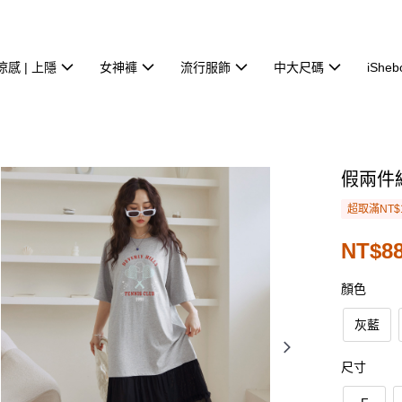
涼感 | 上隱
女神褲
流行服飾
中大尺碼
iSheb
假兩件
超取滿NT$
NT$8
顏色
灰藍
尺寸