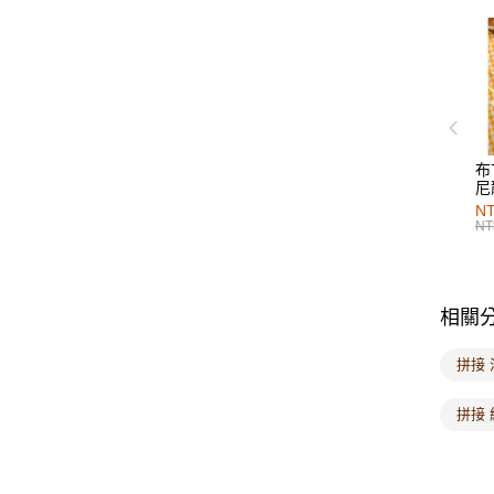
布
尼
NT
NT
相關
拼接 
拼接 