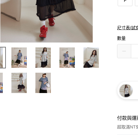
F
尺寸表/試
數量
付款與運
超取滿NT$