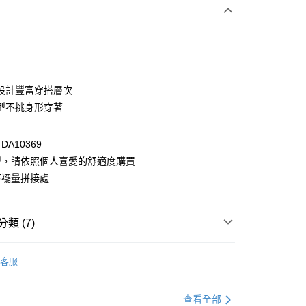
次付款
付款
設計豐富穿搭層次
型不挑身形穿著
A10369
型，請依照個人喜愛的舒適度購買
下襬量拼接處
付款
類 (7)
0，滿NT$1,000(含以上)免運費
裝
洋裝全系列
家取貨
客服
0，滿NT$1,000(含以上)免運費
裝
短袖洋裝
貨付款
格支線
甜酷休閒
甜酷休閒洋裝
查看全部