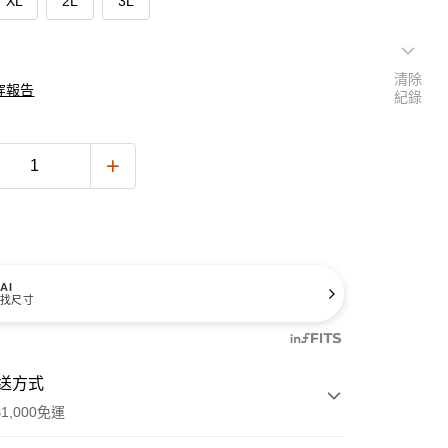
XL
2L
3L
清除
穿報告
紀錄
AI
找尺寸
送方式
1,000免運