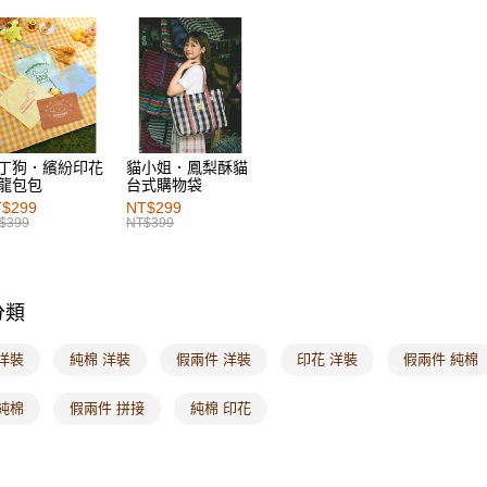
每筆NT$6
女裝
風
付款後萊
女裝
洋
每筆NT$6
女裝
洋
7-11取貨
女裝
洋
每筆NT$6
丁狗．繽紛印花
貓小姐．鳳梨酥貓
龍包包
台式購物袋
付款後7-1
$299
NT$299
每筆NT$6
$399
NT$399
宅配
每筆NT$1
分類
付款後門
每筆NT$6
洋裝
純棉 洋裝
假兩件 洋裝
印花 洋裝
假兩件 純棉
海外配送-港
純棉
假兩件 拼接
純棉 印花
海外配送-
海外配送-