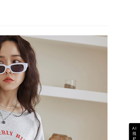
AI
找
尺