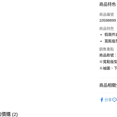
付款方式
商品特色
信用卡一
商品編號
10598899
購物金
商品特色
超商取貨
假兩件
寬鬆版
LINE Pay
銷售重點
街口支付
商品款號：D
※寬鬆版
※袖圍、
運送方式
全家取貨
商品相關分
每筆NT$6
女裝
洋
付款後全
分享
每筆NT$6
女裝
洋
萊爾富取
女裝
風
價購 (2)