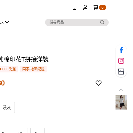
0
ox
純棉印花T拼接洋裝
1,000免運
國家/地區配送
80
淺灰