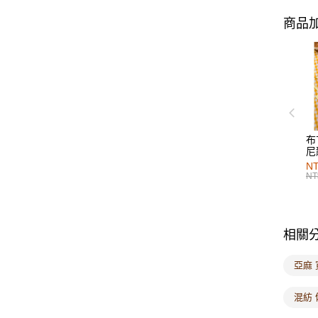
商品加
布
尼
NT
NT
相關
亞麻 
混紡 