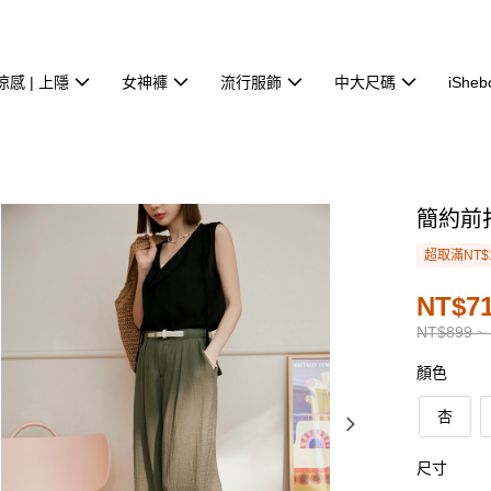
涼感 | 上隱
女神褲
流行服飾
中大尺碼
iSheb
簡約前
超取滿NT$
NT$71
NT$899 ~
顏色
杏
尺寸