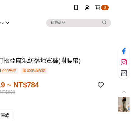
0
ox
打摺亞麻混紡落地寬褲(附腰帶)
1,000免運
國家/地區配送
9 ~ NT$784
 NT$980
軍綠