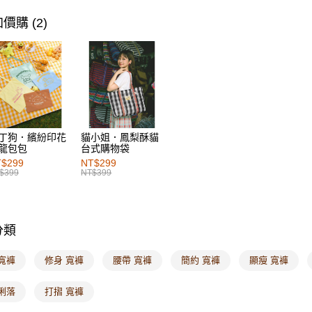
萊爾富取
每筆NT$6
價購 (2)
付款後萊
每筆NT$6
7-11取貨
每筆NT$6
付款後7-1
丁狗．繽紛印花
貓小姐．鳳梨酥貓
龍包包
台式購物袋
每筆NT$6
$299
NT$299
$399
NT$399
宅配
每筆NT$1
付款後門
分類
每筆NT$6
寬褲
修身 寬褲
腰帶 寬褲
簡約 寬褲
顯瘦 寬褲
海外配送-港
俐落
打摺 寬褲
海外配送-