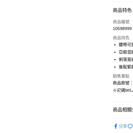
付款方式
商品特色
信用卡一
商品編號
10598999
購物金
商品特色
超商取貨
腰帶可
亞麻混
LINE Pay
俐落寬
街口支付
後鬆緊
銷售重點
商品款號：B
運送方式
※尺碼M/L
全家取貨
每筆NT$6
商品相關分
付款後全
女裝
風
每筆NT$6
分享