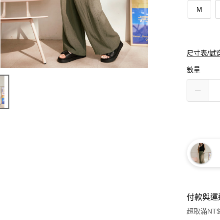
M
尺寸表/試
數量
付款與運
超取滿NT$