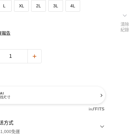
L
XL
2L
3L
4L
清除
紀錄
穿報告
AI
找尺寸
送方式
1,000免運