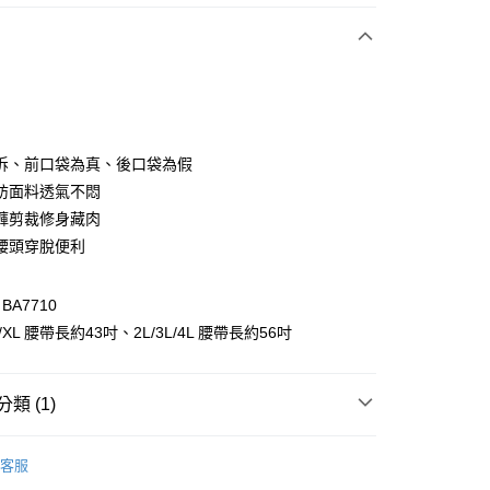
次付款
付款
拆、前口袋為真、後口袋為假
紡面料透氣不悶
褲剪裁修身藏肉
腰頭穿脫便利
A7710
/XL 腰帶長約43吋、2L/3L/4L 腰帶長約56吋
付款
0，滿NT$1,000(含以上)免運費
類 (1)
家取貨
格支線
甜酷休閒
甜酷休閒全系列
0，滿NT$1,000(含以上)免運費
客服