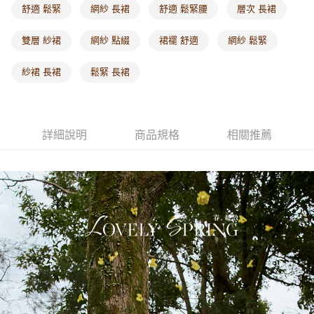
付款後門市自取
舒適 鬆緊
網紗 長裙
舒適 鬆緊腰
層次 長裙
每筆NT$60，滿NT$1,000(含以上)免運費
雙層 紗裙
網紗 點綴
裙襬 舒適
網紗 鬆緊
海外配送-港/澳/新/馬/泰國專屬
查看運費
紗裙 長裙
鬆緊 長裙
海外配送-其他亞洲地區
查看運費
海外配送-歐美地區
查看運費
詳細說明
商品規格
相關推薦