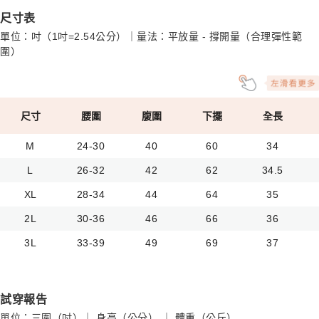
尺寸表
單位：吋（1吋=2.54公分）｜量法：平放量 - 撐開量（合理彈性範
圍）
尺寸
腰圍
腹圍
下擺
全長
M
24-30
40
60
34
L
26-32
42
62
34.5
XL
28-34
44
64
35
2L
30-36
46
66
36
3L
33-39
49
69
37
試穿報告
單位：三圍（吋）｜ 身高（公分） ｜ 體重（公斤）