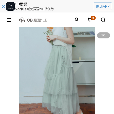
OB嚴選
開啟APP
APP首下載免費送200折價券
0
1
/
1