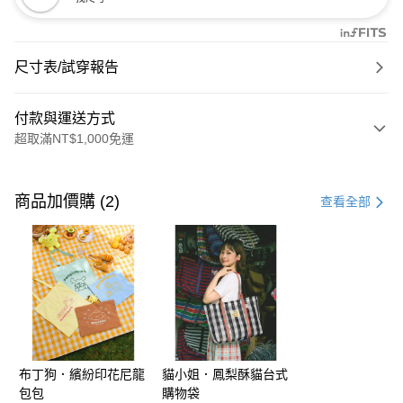
尺寸表/試穿報告
付款與運送方式
超取滿NT$1,000免運
付款方式
信用卡一次付款
商品加價購 (2)
查看全部
購物金
超商取貨付款
LINE Pay
街口支付
布丁狗．繽紛印花尼龍
貓小姐．鳳梨酥貓台式
運送方式
包包
購物袋