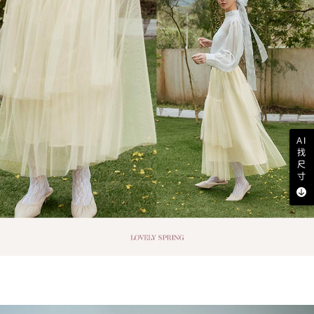
AI
找
尺
寸