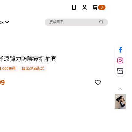
0
ox
舒涼彈力防曬露指袖套
1,000免運
國家/地區配送
99