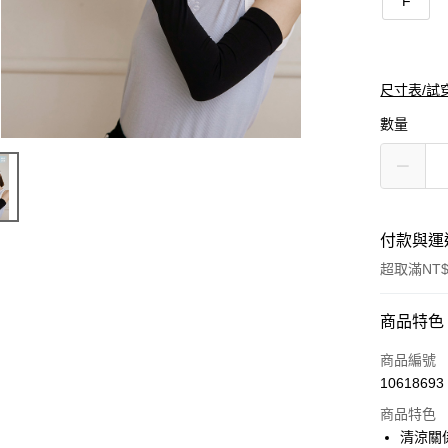
F
尺寸表/試
數量
付款與運
超取滿NT$
付款方式
商品特色
信用卡一
商品編號
10618693
購物金
商品特色
超商取貨
清涼關