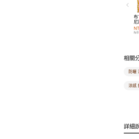
布
尼
NT
NT
相關
防曬 
涼感 
詳細