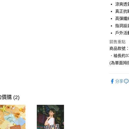
涼爽透
LINE Pay
真正抗
街口支付
高彈纖
指洞設
戶外活
運送方式
銷售重點
全家取貨
商品款號：Z
每筆NT$6
．袖長約3
(為單面拇
付款後全
每筆NT$6
分享
萊爾富取
每筆NT$6
價購 (2)
付款後萊
每筆NT$6
7-11取貨
每筆NT$6