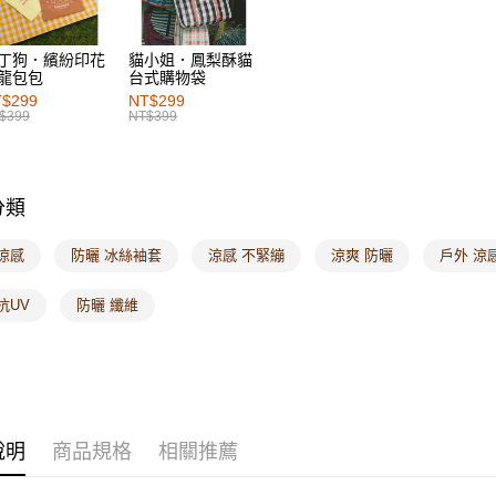
付款後7-1
丁狗．繽紛印花
貓小姐．鳳梨酥貓
每筆NT$6
龍包包
台式購物袋
$299
NT$299
宅配
$399
NT$399
每筆NT$1
付款後門
每筆NT$6
分類
海外配送-港
涼感
防曬 冰絲袖套
涼感 不緊繃
涼爽 防曬
戶外 涼
海外配送-
抗UV
防曬 纖維
海外配送-
說明
商品規格
相關推薦