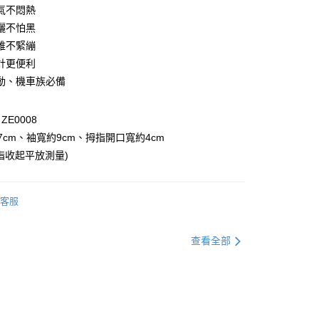
氣不悶熱
曬不怕黑
維不緊繃
計更便利
動、機車族必備
付款
E0008
0，滿NT$1,000(含以上)免運費
7cm、袖寬約9cm、拇指開口寬約4cm
指收起平放測量)
家取貨
0，滿NT$1,000(含以上)免運費
客服
貨付款
0，滿NT$1,000(含以上)免運費
查看全部
爾富取貨
0，滿NT$1,000(含以上)免運費
付款
0，滿NT$1,000(含以上)免運費