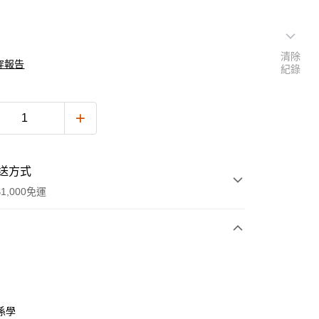
清除
穿報告
紀錄
送方式
1,000免運
次付款
付款
係學