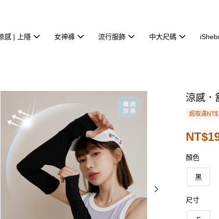
涼感 | 上隱
女神褲
流行服飾
中大尺碼
iSheb
涼感．
超取滿NT$
NT$1
顏色
黑
尺寸